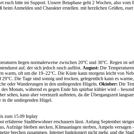
et euch bitte im Support. Unsere Betaphase geht 2 Wochen, also vom 0
 beim Anmelden und Charakter erstellen. mit herzlichen Grüßen, eue
raturen liegen normalerweise zwischen 20°C und 30°C. Regen ist sehr
tendunst auf, der sich jedoch rasch auflöst.
August:
Die Temperaturen 
ben warm, oft um die 19–22°C. Die Küste kann morgens leicht von Nebel 
29°C. Die Tage sind sonnig und trocken, gelegentlich kann es warme, 
esuche oder Wanderungen in den umliegenden Hügeln.
Oktober:
Die Temp
es Monats, während es gegen Ende hin spürbar kühler wird – besonders
r selten, kann aber vereinzelt auftreten, da die Übergangszeit langsam 
e in die umliegenden Hügel.
bis zum 15.09 Inplay
elbst erfahrene Stadtbewohner erschauern lässt. Anfang September steig
 aus, Aufzüge bleiben stecken, Klimaanlagen sterben, Ampeln versagen –
ze brechen zusammen, Internet funktioniert nicht mehr, und die Stadt, 