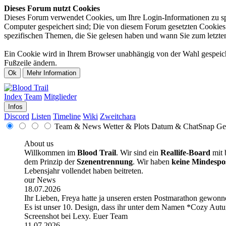
Dieses Forum nutzt Cookies
Dieses Forum verwendet Cookies, um Ihre Login-Informationen zu spei
Computer gespeichert sind; Die von diesem Forum gesetzten Cookies d
spezifischen Themen, die Sie gelesen haben und wann Sie zum letzten 
Ein Cookie wird in Ihrem Browser unabhängig von der Wahl gespeicher
Fußzeile ändern.
Index
Team
Mitglieder
Infos
Discord
Listen
Timeline
Wiki
Zweitchara
Team & News
Wetter & Plots
Datum & ChatSnap
Ge
About us
Willkommen im
Blood Trail
. Wir sind ein
Reallife-Board
mit 
dem Prinzip der
Szenentrennung
. Wir haben
keine Mindespo
Lebensjahr vollendet haben beitreten.
our News
18.07.2026
Ihr Lieben, Freya hatte ja unseren ersten Postmarathon gewonne
Es ist unser 10. Design, dass ihr unter dem Namen *Cozy Autum
Screenshot bei Lexy. Euer Team
11.07.2026