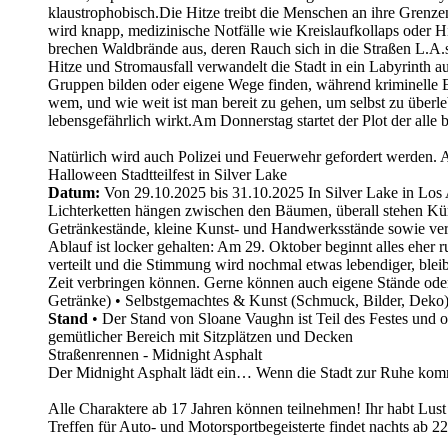
klaustrophobisch.Die Hitze treibt die Menschen an ihre Grenze
wird knapp, medizinische Notfälle wie Kreislaufkollaps oder 
brechen Waldbrände aus, deren Rauch sich in die Straßen L.A.s z
Hitze und Stromausfall verwandelt die Stadt in ein Labyrinth 
Gruppen bilden oder eigene Wege finden, während kriminelle E
wem, und wie weit ist man bereit zu gehen, um selbst zu überlebe
lebensgefährlich wirkt.Am Donnerstag startet der Plot der alle
Natürlich wird auch Polizei und Feuerwehr gefordert werden.
Halloween Stadtteilfest in Silver Lake
Datum:
Von 29.10.2025 bis 31.10.2025 In Silver Lake in Los
Lichterketten hängen zwischen den Bäumen, überall stehen Kür
Getränkestände, kleine Kunst- und Handwerksstände sowie ver
Ablauf ist locker gehalten: Am 29. Oktober beginnt alles eher 
verteilt und die Stimmung wird nochmal etwas lebendiger, ble
Zeit verbringen können. Gerne können auch eigene Stände ode
Getränke) • Selbstgemachtes & Kunst (Schmuck, Bilder, Deko) 
Stand
• Der Stand von Sloane Vaughn ist Teil des Festes und o
gemütlicher Bereich mit Sitzplätzen und Decken
Straßenrennen - Midnight Asphalt
Der Midnight Asphalt lädt ein… Wenn die Stadt zur Ruhe kom
Alle Charaktere ab 17 Jahren können teilnehmen! Ihr habt Lust
Treffen für Auto- und Motorsportbegeisterte findet nachts ab 22