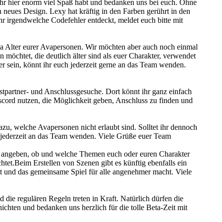
 ihr hier enorm viel Spaß habt und bedanken uns bei euch. Ohne
neues Design. Lexy hat kräftig in den Farben gerührt in den
r irgendwelche Codefehler entdeckt, meldet euch bitte mit
 Alter eurer Avapersonen. Wir möchten aber auch noch einmal
 möchtet, die deutlich älter sind als euer Charakter, verwendet
her sein, könnt ihr euch jederzeit gerne an das Team wenden.
stpartner- und Anschlussgesuche. Dort könnt ihr ganz einfach
scord nutzen, die Möglichkeit geben, Anschluss zu finden und
u, welche Avapersonen nicht erlaubt sind. Solltet ihr dennoch
uch jederzeit an das Team wenden. Viele Grüße euer Team
ei angeben, ob und welche Themen euch oder euren Charakter
chtet.Beim Erstellen von Szenen gibt es künftig ebenfalls ein
gt und das gemeinsame Spiel für alle angenehmer macht. Viele
d die regulären Regeln treten in Kraft. Natürlich dürfen die
ichten und bedanken uns herzlich für die tolle Beta-Zeit mit