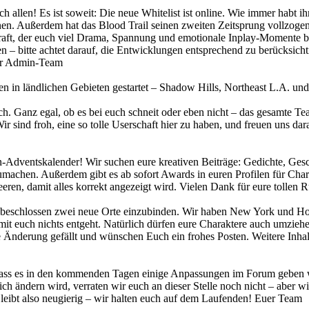
ch allen! Es ist soweit: Die neue Whitelist ist online. Wie immer habt 
önnen. Außerdem hat das Blood Trail seinen zweiten Zeitsprung vollzoge
n Kraft, der euch viel Drama, Spannung und emotionale Inplay-Momente
– bitte achtet darauf, die Entwicklungen entsprechend zu berücksich
uer Admin-Team
 in ländlichen Gebieten gestartet – Shadow Hills, Northeast L.A. und 
ch. Ganz egal, ob es bei euch schneit oder eben nicht – das gesamte T
 sind froh, eine so tolle Userschaft hier zu haben, und freuen uns dar
Adventskalender! Wir suchen eure kreativen Beiträge: Gedichte, Gesch
machen. Außerdem gibt es ab sofort Awards in euren Profilen für Char
leeren, damit alles korrekt angezeigt wird. Vielen Dank für eure tol
 beschlossen zwei neue Orte einzubinden. Wir haben New York und Hon
it euch nichts entgeht. Natürlich dürfen eure Charaktere auch umzieh
se Änderung gefällt und wünschen Euch ein frohes Posten. Weitere Inha
ass es in den kommenden Tagen einige Anpassungen im Forum geben wir
ch ändern wird, verraten wir euch an dieser Stelle noch nicht – aber w
leibt also neugierig – wir halten euch auf dem Laufenden! Euer Team