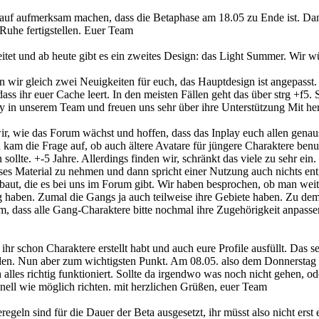
rauf aufmerksam machen, dass die Betaphase am 18.05 zu Ende ist. Da
Ruhe fertigstellen. Euer Team
itet und ab heute gibt es ein zweites Design: das Light Summer. Wir 
ir gleich zwei Neuigkeiten für euch, das Hauptdesign ist angepasst.
 dass ihr euer Cache leert. In den meisten Fällen geht das über strg +f5
in unserem Team und freuen uns sehr über ihre Unterstützung Mit he
 wir, wie das Forum wächst und hoffen, dass das Inplay euch allen gen
kam die Frage auf, ob auch ältere Avatare für jüngere Charaktere benu
sollte. +-5 Jahre. Allerdings finden wir, schränkt das viele zu sehr ei
eses Material zu nehmen und dann spricht einer Nutzung auch nichts en
ebaut, die es bei uns im Forum gibt. Wir haben besprochen, ob man we
ig haben. Zumal die Gangs ja auch teilweise ihre Gebiete haben. Zu de
um, dass alle Gang-Charaktere bitte nochmal ihre Zugehörigkeit anpasse
ihr schon Charaktere erstellt habt und auch eure Profile ausfüllt. Das s
enden. Nun aber zum wichtigsten Punkt. Am 08.05. also dem Donnerstag 
alles richtig funktioniert. Sollte da irgendwo was noch nicht gehen, od
nell wie möglich richten. mit herzlichen Grüßen, euer Team
egeln sind für die Dauer der Beta ausgesetzt, ihr müsst also nicht ers