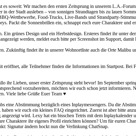
ist es soweit: Wir machen den ersten Zeitsprung in unserem L.A.-Forum! 
r in der Stadt ausleben – von sonnigen Strandtagen bis zu lauen Som
r BBQ-Wettbewerbe, Food-Trucks, Live-Bands und Strandparty-Stimmun
orys. Packt die Sonnenbrillen ein, schnappt euch eure Charaktere und
h. Ein grünes Design und ein Herbstdesign. Ersteres findet ihr unter
angezeigt werden, meldet euch bitte per Screenshot im Support, dami
n. Zukünftig findet ihr in unserer Wohnortliste auch die Orte Malibu
it eröffnet, alle Teilnehmer finden die Informationen im Startpost. Bei
lo ihr Lieben, unser erster Zeitsprung steht bevor! Im September spri
entsprechend vorzubereiten, möchten wir euch schon jetzt informieren.
ben. Viele liebe Grüße Euer Team ♥
abs eine Abstimmung bezüglich eines Inplaymessengers. Da die Abstim
nt, haben wir euch ein kleines FAQ eingerichtet. Zuerst ist aber bitte
htig angezeigt wird. Lexy hat ein bisschen Tetris mit dem Inplaykalende
eure Charaktere ihr eigenes Profil einrichten können? Um für euren Cha
nkt: Signatur ändern hockt nun die Verlinkung ChatSnap.