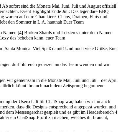
Ab sofort sind die Monate Mai, Juni, Juli und August offiziell
mernächten. Event-Highlight Ende Juli: Das legendäre BBQ
g warten auf eure Charaktere. Chaos, Dramen, Flirts und
 erlebt den Sommer in L.A. hautnah Euer Team
 dem Namen [4] Broken Shards und Letzteres unter dem Namen
t Lexy das beheben kann. euer Team
 und Santa Monica. Viel Spaß damit! Und noch viele Grüße, Euer
 Fragen dürft ihr euch jederzeit an das Team wenden und wir
ngen wir gemeinsam in die Monate Mai, Juni und Juli – der April
 Natürlich könnt ihr auch nach dem Zeitsprung begonnene
mung der Userschaft für ChatSnap war, haben wir ihn auch
 anzumerken, dass die Designs entsprechend angepasst wurden und
r und dem Messengerchat gespielt und es gibt im Headerbereich 4
rakter ein ChatSnap-Profil zu machen, welches ihr braucht,