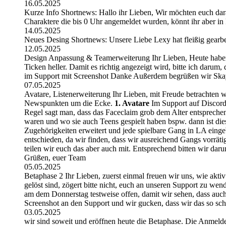
16.05.2025
Kurze Info Shortnews: Hallo ihr Lieben, Wir möchten euch da
Charaktere die bis 0 Uhr angemeldet wurden, könnt ihr aber in 
14.05.2025
Neues Desing Shortnews: Unsere Liebe Lexy hat fleißig gearbe
12.05.2025
Design Anpassung & Teamerweiterung Ihr Lieben, Heute haben w
Ticken heller. Damit es richtig angezeigt wird, bitte ich darum,
im Support mit Screenshot Danke Außerdem begrüßen wir Skay 
07.05.2025
Avatare, Listenerweiterung Ihr Lieben, mit Freude betrachten
Newspunkten um die Ecke.
1. Avatare
Im Support auf Discord 
Regel sagt man, dass das Faceclaim grob dem Alter entsprechen 
waren und wo sie auch Teens gespielt haben bspw. dann ist di
Zugehörigkeiten erweitert und jede spielbare Gang in LA eing
entschieden, da wir finden, dass wir ausreichend Gangs vorrät
teilen wir euch das aber auch mit. Entsprechend bitten wir dar
Grüßen, euer Team
05.05.2025
Betaphase 2 Ihr Lieben, zuerst einmal freuen wir uns, wie aktiv 
gelöst sind, zögert bitte nicht, euch an unseren Support zu w
am dem Donnerstag testweise offen, damit wir sehen, dass auch 
Screenshot an den Support und wir gucken, dass wir das so sch
03.05.2025
wir sind soweit und eröffnen heute die Betaphase. Die Anmelder