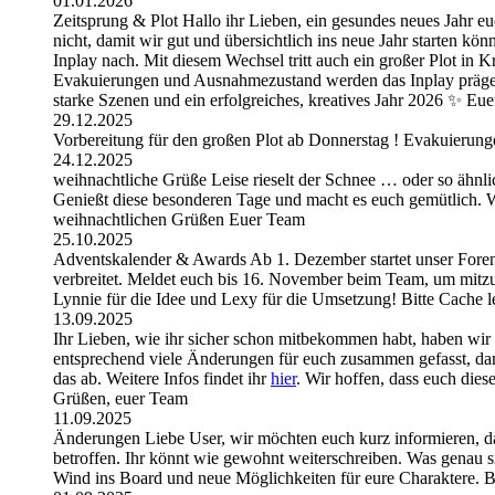
01.01.2026
Zeitsprung & Plot Hallo ihr Lieben, ein gesundes neues Jahr eu
nicht, damit wir gut und übersichtlich ins neue Jahr starten k
Inplay nach. Mit diesem Wechsel tritt auch ein großer Plot i
Evakuierungen und Ausnahmezustand werden das Inplay prägen 
starke Szenen und ein erfolgreiches, kreatives Jahr 2026 ✨ E
29.12.2025
Vorbereitung für den großen Plot ab Donnerstag ! Evakuierungen
24.12.2025
weihnachtliche Grüße Leise rieselt der Schnee … oder so ähnli
Genießt diese besonderen Tage und macht es euch gemütlich. Wir
weihnachtlichen Grüßen Euer Team
25.10.2025
Adventskalender & Awards Ab 1. Dezember startet unser Foren-
verbreitet. Meldet euch bis 16. November beim Team, um mitzu
Lynnie für die Idee und Lexy für die Umsetzung! Bitte Cache 
13.09.2025
Ihr Lieben, wie ihr sicher schon mitbekommen habt, haben wir
entsprechend viele Änderungen für euch zusammen gefasst, dam
das ab. Weitere Infos findet ihr
hier
. Wir hoffen, dass euch die
Grüßen, euer Team
11.09.2025
Änderungen Liebe User, wir möchten euch kurz informieren, d
betroffen. Ihr könnt wie gewohnt weiterschreiben. Was genau si
Wind ins Board und neue Möglichkeiten für eure Charaktere. B