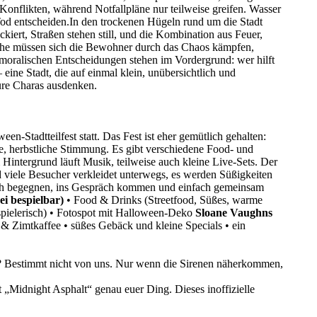
onflikten, während Notfallpläne nur teilweise greifen. Wasser
Tod entscheiden.In den trockenen Hügeln rund um die Stadt
kiert, Straßen stehen still, und die Kombination aus Feuer,
trophe müssen sich die Bewohner durch das Chaos kämpfen,
 moralischen Entscheidungen stehen im Vordergrund: wer hilft
 eine Stadt, die auf einmal klein, unübersichtlich und
eure Charas ausdenken.
een-Stadtteilfest statt. Das Fest ist eher gemütlich gehalten:
e, herbstliche Stimmung. Es gibt verschiedene Food- und
ntergrund läuft Musik, teilweise auch kleine Live-Sets. Der
nd viele Besucher verkleidet unterwegs, es werden Süßigkeiten
 sich begegnen, ins Gespräch kommen und einfach gemeinsam
ei bespielbar)
• Food & Drinks (Streetfood, Süßes, warme
spielerisch) • Fotospot mit Halloween-Deko
Sloane Vaughns
 & Zimtkaffee • süßes Gebäck und kleine Specials • ein
? Bestimmt nicht von uns. Nur wenn die Sirenen näherkommen,
 „Midnight Asphalt“ genau euer Ding. Dieses inoffizielle