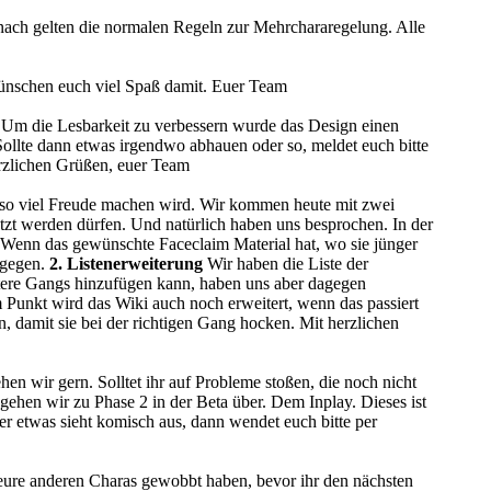
nach gelten die normalen Regeln zur Mehrchararegelung. Alle
wünschen euch viel Spaß damit. Euer Team
 Um die Lesbarkeit zu verbessern wurde das Design einen
. Sollte dann etwas irgendwo abhauen oder so, meldet euch bitte
rzlichen Grüßen, euer Team
auso viel Freude machen wird. Wir kommen heute mit zwei
tzt werden dürfen. Und natürlich haben uns besprochen. In der
n. Wenn das gewünschte Faceclaim Material hat, wo sie jünger
tgegen.
2. Listenerweiterung
Wir haben die Liste der
itere Gangs hinzufügen kann, haben uns aber dagegen
m Punkt wird das Wiki auch noch erweitert, wenn das passiert
n, damit sie bei der richtigen Gang hocken. Mit herzlichen
ehen wir gern. Solltet ihr auf Probleme stoßen, die noch nicht
gehen wir zu Phase 2 in der Beta über. Dem Inplay. Dieses ist
er etwas sieht komisch aus, dann wendet euch bitte per
t eure anderen Charas gewobbt haben, bevor ihr den nächsten