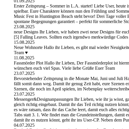
01.09.2025
Erster Zeitsprung – Sommer in L.A. startet! Liebe User, heute 
spielbar. Eure Charaktere können nun den Frühling und Somme
Music Fest in Huntington Beach steht bevor! Drei Tage volle
spontane Begegnungen garantiert – perfekt für sommerliche St
23.08.2025
neue Designs Ihr Lieben, wir haben zwei neue Designs für euc
[5] Falling Leaves. Sollten euch irgendwo merkwürdige Codes 
15.08.2025
Neue Wohnorte Hallo ihr Lieben, es gibt mal wieder Neuigkeite
Team ♥
11.08.2025
Fassmörder Plot Hallo ihr Lieben, Der Fassmörderplot ist hierm
wünschen euch viel Spas. Viele liebe Grüße Euer Team
23.07.2025
Bevorstehender Zeitsprung in die Monate Mai, Juni und Juli Hal
fällt somit dann weg. Damit ihr genug Zeit habt, eure Szenen 
Szenen, die noch im April spielen, im Nebenplay weiterschrei
23.07.2025
Messenger&Designanpassungen Ihr Lieben, wie ihr ja wisst, g
gleich richtig eingebaut. Damit ihr das Teil richtig nutzen kön
es wäre ratsam, dass ihr das Cache leert, damit euch alles ric
Tabs statt 3. 1. Wie findet man die Grundeinstellungen, damit 
damit ihr es nutzen könnt, geht ihr ins User-CP. Neben dem Pu
04.07.2025