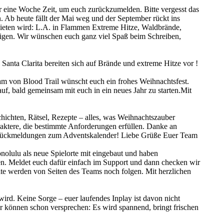
ihr eine Woche Zeit, um euch zurückzumelden. Bitte vergesst das
n. Ab heute fällt der Mai weg und der September rückt ins
 bieten wird: L.A. in Flammen Extreme Hitze, Waldbrände,
tigen. Wir wünschen euch ganz viel Spaß beim Schreiben,
Santa Clarita bereiten sich auf Brände und extreme Hitze vor !
eam von Blood Trail wünscht euch ein frohes Weihnachtsfest.
auf, bald gemeinsam mit euch in ein neues Jahr zu starten.Mit
ichten, Rätsel, Rezepte – alles, was Weihnachtszauber
aktere, die bestimmte Anforderungen erfüllen. Danke an
len Rückmeldungen zum Adventskalender! Liebe Grüße Euer Team
olulu als neue Spielorte mit eingebaut und haben
en. Meldet euch dafür einfach im Support und dann checken wir
lte werden von Seiten des Teams noch folgen. Mit herzlichen
d. Keine Sorge – euer laufendes Inplay ist davon nicht
ir können schon versprechen: Es wird spannend, bringt frischen