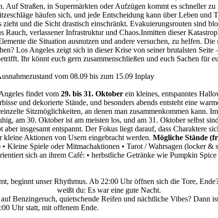
n. Auf Straßen, in Supermärkten oder Aufzügen kommt es schneller zu K
Hitzeschläge häufen sich, und jede Entscheidung kann über Leben und 
ieht und die Sicht drastisch einschränkt. Evakuierungsrouten sind bloc
aus Rauch, verlassener Infrastruktur und Chaos.Inmitten dieser Katas
lemente die Situation ausnutzen und andere versuchen, zu helfen. Die
n? Los Angeles zeigt sich in dieser Krise von seiner brutalsten Seite –
 betrifft. Ihr könnt euch gern zusammenschließen und euch Sachen für 
 Ausnahmezustand vom 08.09 bis zum 15.09 Inplay
 Angeles findet vom
29. bis 31. Oktober
ein kleines, entspanntes Hallow
bisse und dekorierte Stände, und besonders abends entsteht eine warm
einzelte Sitzmöglichkeiten, an denen man zusammenkommen kann. Im Hi
ruhig, am 30. Oktober ist am meisten los, und am 31. Oktober selbst si
ibt aber insgesamt entspannt. Der Fokus liegt darauf, dass Charaktere
r kleine Aktionen von Usern eingebracht werden.
Mögliche Stände (fr
• Kleine Spiele oder Mitmachaktionen • Tarot / Wahrsagen (locker & 
rientiert sich an ihrem Café: • herbstliche Getränke wie Pumpkin Spice
mt, beginnt unser Rhythmus. Ab 22:00 Uhr öffnen sich die Tore, Ende
weißt du: Es war eine gute Nacht.
 auf Benzingeruch, quietschende Reifen und nächtliche Vibes? Dann ist
:00 Uhr statt, mit offenem Ende.