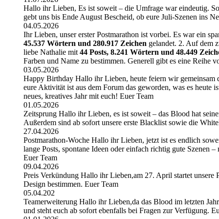
Hallo ihr Lieben, Es ist soweit – die Umfrage war eindeutig. So
gebt uns bis Ende August Bescheid, ob eure Juli-Szenen ins N
04.05.2026
Ihr Lieben, unser erster Postmarathon ist vorbei. Es war ein sp
45.537 Wörtern und 280.917 Zeichen
gelandet. 2. Auf dem zw
liebe Nathalie mit
44 Posts, 8.241 Wörtern und 48.449 Zeich
Farben und Name zu bestimmen. Generell gibt es eine Reihe vo
03.05.2026
Happy Birthday Hallo ihr Lieben, heute feiern wir gemeinsam de
eure Aktivität ist aus dem Forum das geworden, was es heute is
neues, kreatives Jahr mit euch! Euer Team
01.05.2026
Zeitsprung Hallo ihr Lieben, es ist soweit – das Blood hat sein
Außerdem sind ab sofort unsere erste Blacklist sowie die White
27.04.2026
Postmarathon-Woche Hallo ihr Lieben, jetzt ist es endlich sowei
lange Posts, spontane Ideen oder einfach richtig gute Szenen –
Euer Team
09.04.2026
Preis Verkündung Hallo ihr Lieben,am 27. April startet unser
Design bestimmen. Euer Team
05.04.202
Teamerweiterung Hallo ihr Lieben,da das Blood im letzten Jahr s
und steht euch ab sofort ebenfalls bei Fragen zur Verfügung. 