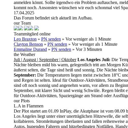
anmelden könnt. Sollte irgendwo ein Problem auftauchen, meld
kommt noch. Ansonsten wünschen wir euch schonmal viel Spaß
17.04.2025
Das Forum befindet sich aktuell im Aufbau.
our Team
Teammitglied online
Leo Braxton
»
PN senden
»
Vor weniger als 1 Minute
Clayton Benson
»
PN senden
»
Vor weniger als 1 Minute
Emmaline Durand
»
PN senden
»
Vor 3 Minuten
the Weather
Juli | August | September | Oktober
Los Angeles
Juli:
Die Tempe
Nächte bleiben mild bis warm, gelegentlich tritt am Morgen Küs
äußerst selten, die Tage sind heiß und sonnig. Die Nächte blei
September:
Die Temperaturen liegen meist zwischen 18°C und 
und Regen ist selten. Ideal für Outdoor-Aktivitäten, Strandb
sind oft noch sonnig und angenehm warm, vor allem zu Beginn d
September, mit klarer Sicht und wenig Schwüle. Regen bleibt ehe
für Outdoor-Aktivitäten, Spaziergänge am Strand oder Ausflüg
our Plots
L.A in Flammen
Der Plot startet am 01.09 InPlay, die Akutphase ist vom 08.09 
Los Angeles liegt unter einer unerträglichen Hitzewelle, die s
kollabieren. Stromleitungen überlasten und fallen reihenweise
Autos, hupenden Fahrern und hitzebedingten Notfällen. Handynet