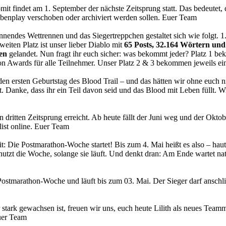
mit findet am 1. September der nächste Zeitsprung statt. Das bedeutet, 
ebenplay verschoben oder archiviert werden sollen. Euer Team
annendes Wettrennen und das Siegertreppchen gestaltet sich wie folgt. 1.
eiten Platz ist unser lieber Diablo mit
65 Posts, 32.164 Wörtern und
en
gelandet. Nun fragt ihr euch sicher: was bekommt jeder? Platz 1 
n Awards für alle Teilnehmer. Unser Platz 2 & 3 bekommen jeweils ein
n ersten Geburtstag des Blood Trail – und das hätten wir ohne euch ni
t. Danke, dass ihr ein Teil davon seid und das Blood mit Leben füllt.
en dritten Zeitsprung erreicht. Ab heute fällt der Juni weg und der Okto
list online. Euer Team
t: Die Postmarathon-Woche startet! Bis zum 4. Mai heißt es also – haut i
 nutzt die Woche, solange sie läuft. Und denkt dran: Am Ende wartet na
e Postmarathon-Woche und läuft bis zum 03. Mai. Der Sieger darf ansc
tark gewachsen ist, freuen wir uns, euch heute Lilith als neues Teammit
Euer Team