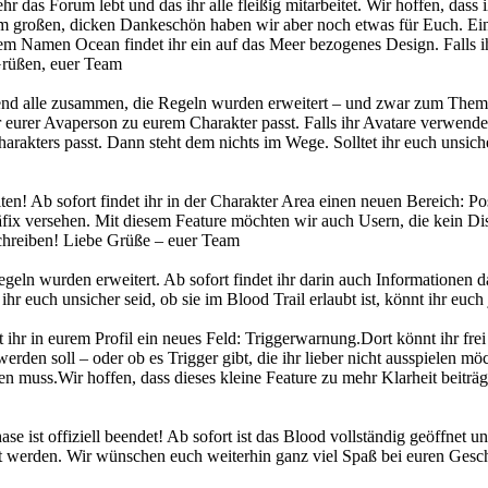
 das Forum lebt und das ihr alle fleißig mitarbeitet. Wir hoffen, dass
em großen, dicken Dankeschön haben wir aber noch etwas für Euch. Ein 
m Namen Ocean findet ihr ein auf das Meer bezogenes Design. Falls ih
 Grüßen, euer Team
nd alle zusammen, die Regeln wurden erweitert – und zwar zum Thema
er eurer Avaperson zu eurem Charakter passt. Falls ihr Avatare verwenden
harakters passt. Dann steht dem nichts im Wege. Solltet ihr euch unsic
n! Ab sofort findet ihr in der Charakter Area einen neuen Bereich: Po
äfix versehen. Mit diesem Feature möchten wir auch Usern, die kein Di
chreiben! Liebe Grüße – euer Team
n wurden erweitert. Ab sofort findet ihr darin auch Informationen daz
 ihr euch unsicher seid, ob sie im Blood Trail erlaubt ist, könnt ihr e
hr in eurem Profil ein neues Feld: Triggerwarnung.Dort könnt ihr fr
erden soll – oder ob es Trigger gibt, die ihr lieber nicht ausspielen mö
en muss.Wir hoffen, dass dieses kleine Feature zu mehr Klarheit beiträ
se ist offiziell beendet! Ab sofort ist das Blood vollständig geöffnet un
llt werden. Wir wünschen euch weiterhin ganz viel Spaß bei euren Gesch