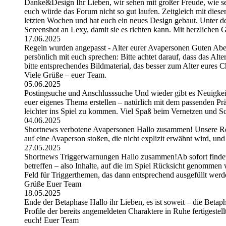
Danke&Design Ihr Lieben, wir sehen mit großer Freude, wie sehr
euch würde das Forum nicht so gut laufen. Zeitgleich mit dies
letzten Wochen und hat euch ein neues Design gebaut. Unter de
Screenshot an Lexy, damit sie es richten kann. Mit herzlichen
17.06.2025
Regeln wurden angepasst - Alter eurer Avapersonen Guten Abe
persönlich mit euch sprechen: Bitte achtet darauf, dass das Alt
bitte entsprechendes Bildmaterial, das besser zum Alter eures C
Viele Grüße – euer Team.
05.06.2025
Postingsuche und Anschlusssuche Und wieder gibt es Neuigkeite
euer eigenes Thema erstellen – natürlich mit dem passenden Pr
leichter ins Spiel zu kommen. Viel Spaß beim Vernetzen und S
04.06.2025
Shortnews verbotene Avapersonen Hallo zusammen! Unsere Regel
auf eine Avaperson stoßen, die nicht explizit erwähnt wird, und
27.05.2025
Shortnews Triggerwarnungen Hallo zusammen!Ab sofort findet i
betreffen – also Inhalte, auf die im Spiel Rücksicht genommen w
Feld für Triggerthemen, das dann entsprechend ausgefüllt werd
Grüße Euer Team
18.05.2025
Ende der Betaphase Hallo ihr Lieben, es ist soweit – die Betapha
Profile der bereits angemeldeten Charaktere in Ruhe fertigeste
euch! Euer Team