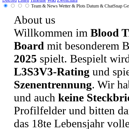
Discord
Listen
Timeline
Wiki
Zweitchara
Team & News
Wetter & Plots
Datum & ChatSnap
Ge
About us
Willkommen im
Blood T
Board
mit besonderem B
2025
spielt. Bespielt wir
L3S3V3-Rating
und spie
Szenentrennung
. Wir h
und auch
keine Steckbri
Profilfelder und bitten da
das 18te Lebensjahr volle