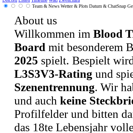
Discord
Listen
Timeline
Wiki
Zweitchara
Team & News
Wetter & Plots
Datum & ChatSnap
Ge
About us
Willkommen im
Blood T
Board
mit besonderem B
2025
spielt. Bespielt wir
L3S3V3-Rating
und spie
Szenentrennung
. Wir h
und auch
keine Steckbri
Profilfelder und bitten da
das 18te Lebensjahr volle