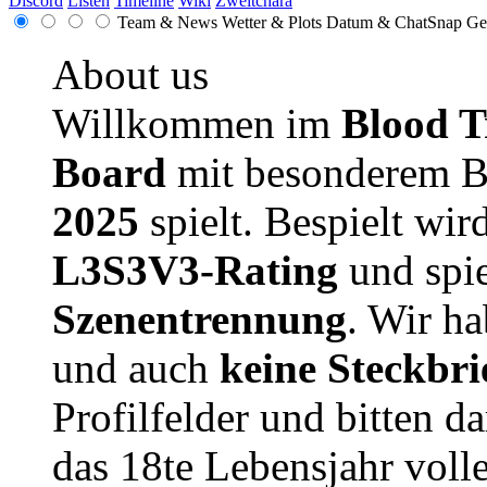
Discord
Listen
Timeline
Wiki
Zweitchara
Team & News
Wetter & Plots
Datum & ChatSnap
Ge
About us
Willkommen im
Blood T
Board
mit besonderem B
2025
spielt. Bespielt wir
L3S3V3-Rating
und spie
Szenentrennung
. Wir h
und auch
keine Steckbri
Profilfelder und bitten da
das 18te Lebensjahr volle