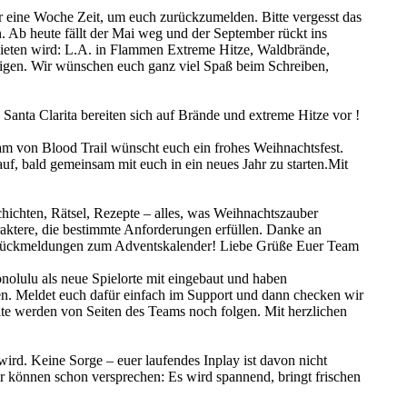
ihr eine Woche Zeit, um euch zurückzumelden. Bitte vergesst das
n. Ab heute fällt der Mai weg und der September rückt ins
 bieten wird: L.A. in Flammen Extreme Hitze, Waldbrände,
tigen. Wir wünschen euch ganz viel Spaß beim Schreiben,
Santa Clarita bereiten sich auf Brände und extreme Hitze vor !
eam von Blood Trail wünscht euch ein frohes Weihnachtsfest.
auf, bald gemeinsam mit euch in ein neues Jahr zu starten.Mit
ichten, Rätsel, Rezepte – alles, was Weihnachtszauber
aktere, die bestimmte Anforderungen erfüllen. Danke an
len Rückmeldungen zum Adventskalender! Liebe Grüße Euer Team
olulu als neue Spielorte mit eingebaut und haben
en. Meldet euch dafür einfach im Support und dann checken wir
lte werden von Seiten des Teams noch folgen. Mit herzlichen
d. Keine Sorge – euer laufendes Inplay ist davon nicht
ir können schon versprechen: Es wird spannend, bringt frischen