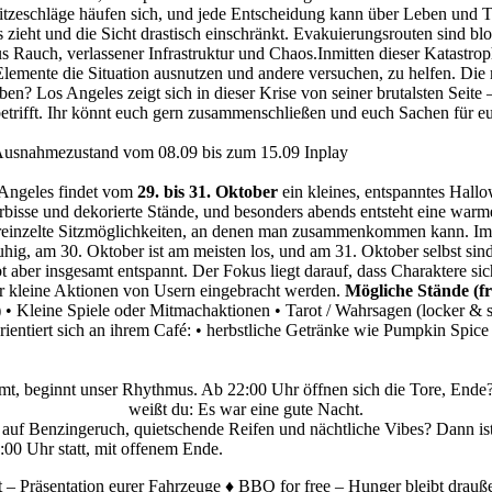
Hitzeschläge häufen sich, und jede Entscheidung kann über Leben und 
ieht und die Sicht drastisch einschränkt. Evakuierungsrouten sind bloc
aus Rauch, verlassener Infrastruktur und Chaos.Inmitten dieser Katas
lemente die Situation ausnutzen und andere versuchen, zu helfen. Die
n? Los Angeles zeigt sich in dieser Krise von seiner brutalsten Seite –
 betrifft. Ihr könnt euch gern zusammenschließen und euch Sachen für 
 Ausnahmezustand vom 08.09 bis zum 15.09 Inplay
 Angeles findet vom
29. bis 31. Oktober
ein kleines, entspanntes Hallow
bisse und dekorierte Stände, und besonders abends entsteht eine warm
einzelte Sitzmöglichkeiten, an denen man zusammenkommen kann. Im Hi
ruhig, am 30. Oktober ist am meisten los, und am 31. Oktober selbst si
ibt aber insgesamt entspannt. Der Fokus liegt darauf, dass Charaktere
r kleine Aktionen von Usern eingebracht werden.
Mögliche Stände (fr
• Kleine Spiele oder Mitmachaktionen • Tarot / Wahrsagen (locker & 
rientiert sich an ihrem Café: • herbstliche Getränke wie Pumpkin Spice
mt, beginnt unser Rhythmus. Ab 22:00 Uhr öffnen sich die Tore, Ende
weißt du: Es war eine gute Nacht.
 auf Benzingeruch, quietschende Reifen und nächtliche Vibes? Dann ist
:00 Uhr statt, mit offenem Ende.
– Präsentation eurer Fahrzeuge ♦ BBQ for free – Hunger bleibt drauße