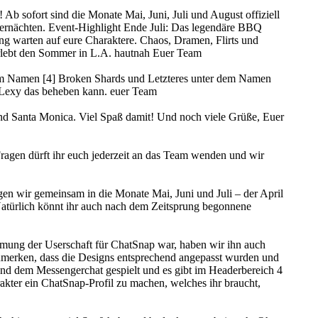
Ab sofort sind die Monate Mai, Juni, Juli und August offiziell
mernächten. Event-Highlight Ende Juli: Das legendäre BBQ
g warten auf eure Charaktere. Chaos, Dramen, Flirts und
 erlebt den Sommer in L.A. hautnah Euer Team
 dem Namen [4] Broken Shards und Letzteres unter dem Namen
t Lexy das beheben kann. euer Team
 und Santa Monica. Viel Spaß damit! Und noch viele Grüße, Euer
 Fragen dürft ihr euch jederzeit an das Team wenden und wir
ngen wir gemeinsam in die Monate Mai, Juni und Juli – der April
 Natürlich könnt ihr auch nach dem Zeitsprung begonnene
mung der Userschaft für ChatSnap war, haben wir ihn auch
 anzumerken, dass die Designs entsprechend angepasst wurden und
r und dem Messengerchat gespielt und es gibt im Headerbereich 4
rakter ein ChatSnap-Profil zu machen, welches ihr braucht,