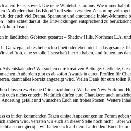
ch allen! Es ist soweit: Die neue Whitelist ist online. Wie immer habt 
önnen. Außerdem hat das Blood Trail seinen zweiten Zeitsprung vollzoge
n Kraft, der euch viel Drama, Spannung und emotionale Inplay-Momente
– bitte achtet darauf, die Entwicklungen entsprechend zu berücksich
uer Admin-Team
 in ländlichen Gebieten gestartet – Shadow Hills, Northeast L.A. und 
ch. Ganz egal, ob es bei euch schneit oder eben nicht – das gesamte T
 sind froh, eine so tolle Userschaft hier zu haben, und freuen uns dar
Adventskalender! Wir suchen eure kreativen Beiträge: Gedichte, Gesch
machen. Außerdem gibt es ab sofort Awards in euren Profilen für Char
leeren, damit alles korrekt angezeigt wird. Vielen Dank für eure tol
 beschlossen zwei neue Orte einzubinden. Wir haben New York und Hon
it euch nichts entgeht. Natürlich dürfen eure Charaktere auch umzieh
se Änderung gefällt und wünschen Euch ein frohes Posten. Weitere Inha
ass es in den kommenden Tagen einige Anpassungen im Forum geben wir
ch ändern wird, verraten wir euch an dieser Stelle noch nicht – aber w
leibt also neugierig – wir halten euch auf dem Laufenden! Euer Team