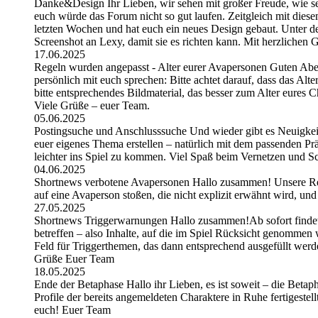
Danke&Design Ihr Lieben, wir sehen mit großer Freude, wie sehr
euch würde das Forum nicht so gut laufen. Zeitgleich mit dies
letzten Wochen und hat euch ein neues Design gebaut. Unter de
Screenshot an Lexy, damit sie es richten kann. Mit herzlichen
17.06.2025
Regeln wurden angepasst - Alter eurer Avapersonen Guten Abe
persönlich mit euch sprechen: Bitte achtet darauf, dass das Alt
bitte entsprechendes Bildmaterial, das besser zum Alter eures C
Viele Grüße – euer Team.
05.06.2025
Postingsuche und Anschlusssuche Und wieder gibt es Neuigkeite
euer eigenes Thema erstellen – natürlich mit dem passenden Pr
leichter ins Spiel zu kommen. Viel Spaß beim Vernetzen und S
04.06.2025
Shortnews verbotene Avapersonen Hallo zusammen! Unsere Regel
auf eine Avaperson stoßen, die nicht explizit erwähnt wird, und
27.05.2025
Shortnews Triggerwarnungen Hallo zusammen!Ab sofort findet i
betreffen – also Inhalte, auf die im Spiel Rücksicht genommen w
Feld für Triggerthemen, das dann entsprechend ausgefüllt werd
Grüße Euer Team
18.05.2025
Ende der Betaphase Hallo ihr Lieben, es ist soweit – die Betapha
Profile der bereits angemeldeten Charaktere in Ruhe fertigeste
euch! Euer Team