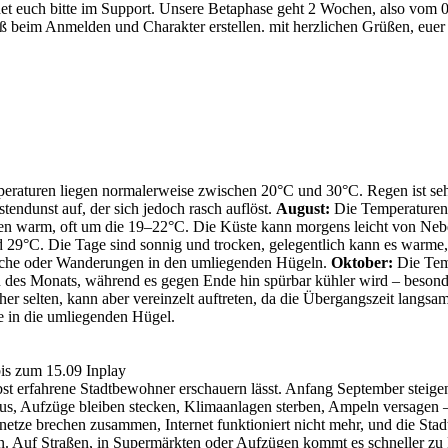
et euch bitte im Support. Unsere Betaphase geht 2 Wochen, also vom 0
 beim Anmelden und Charakter erstellen. mit herzlichen Grüßen, eue
raturen liegen normalerweise zwischen 20°C und 30°C. Regen ist sehr
tendunst auf, der sich jedoch rasch auflöst.
August:
Die Temperaturen 
ben warm, oft um die 19–22°C. Die Küste kann morgens leicht von Nebel 
29°C. Die Tage sind sonnig und trocken, gelegentlich kann es warme, 
esuche oder Wanderungen in den umliegenden Hügeln.
Oktober:
Die Temp
es Monats, während es gegen Ende hin spürbar kühler wird – besonders
r selten, kann aber vereinzelt auftreten, da die Übergangszeit langsam 
e in die umliegenden Hügel.
bis zum 15.09 Inplay
elbst erfahrene Stadtbewohner erschauern lässt. Anfang September steig
 aus, Aufzüge bleiben stecken, Klimaanlagen sterben, Ampeln versagen –
ze brechen zusammen, Internet funktioniert nicht mehr, und die Stadt, 
n. Auf Straßen, in Supermärkten oder Aufzügen kommt es schneller zu K