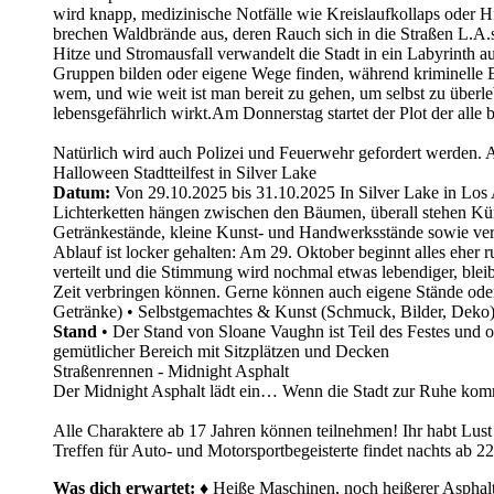
wird knapp, medizinische Notfälle wie Kreislaufkollaps oder 
brechen Waldbrände aus, deren Rauch sich in die Straßen L.A.s z
Hitze und Stromausfall verwandelt die Stadt in ein Labyrinth 
Gruppen bilden oder eigene Wege finden, während kriminelle E
wem, und wie weit ist man bereit zu gehen, um selbst zu überlebe
lebensgefährlich wirkt.Am Donnerstag startet der Plot der alle
Natürlich wird auch Polizei und Feuerwehr gefordert werden.
Halloween Stadtteilfest in Silver Lake
Datum:
Von 29.10.2025 bis 31.10.2025 In Silver Lake in Los
Lichterketten hängen zwischen den Bäumen, überall stehen Kür
Getränkestände, kleine Kunst- und Handwerksstände sowie ver
Ablauf ist locker gehalten: Am 29. Oktober beginnt alles eher 
verteilt und die Stimmung wird nochmal etwas lebendiger, ble
Zeit verbringen können. Gerne können auch eigene Stände ode
Getränke) • Selbstgemachtes & Kunst (Schmuck, Bilder, Deko) 
Stand
• Der Stand von Sloane Vaughn ist Teil des Festes und o
gemütlicher Bereich mit Sitzplätzen und Decken
Straßenrennen - Midnight Asphalt
Der Midnight Asphalt lädt ein… Wenn die Stadt zur Ruhe kom
Alle Charaktere ab 17 Jahren können teilnehmen! Ihr habt Lust
Treffen für Auto- und Motorsportbegeisterte findet nachts ab 22
Was dich erwartet:
♦ Heiße Maschinen, noch heißerer Asphalt 