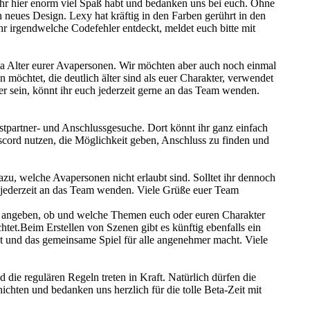
 ihr hier enorm viel Spaß habt und bedanken uns bei euch. Ohne
neues Design. Lexy hat kräftig in den Farben gerührt in den
r irgendwelche Codefehler entdeckt, meldet euch bitte mit
 Alter eurer Avapersonen. Wir möchten aber auch noch einmal
 möchtet, die deutlich älter sind als euer Charakter, verwendet
her sein, könnt ihr euch jederzeit gerne an das Team wenden.
stpartner- und Anschlussgesuche. Dort könnt ihr ganz einfach
scord nutzen, die Möglichkeit geben, Anschluss zu finden und
u, welche Avapersonen nicht erlaubt sind. Solltet ihr dennoch
uch jederzeit an das Team wenden. Viele Grüße euer Team
ei angeben, ob und welche Themen euch oder euren Charakter
chtet.Beim Erstellen von Szenen gibt es künftig ebenfalls ein
gt und das gemeinsame Spiel für alle angenehmer macht. Viele
d die regulären Regeln treten in Kraft. Natürlich dürfen die
ichten und bedanken uns herzlich für die tolle Beta-Zeit mit