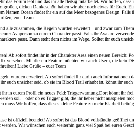
 das Forum lebt und das ihr alle fleißig mitarbeitet. Wir hoffen, dass
em großen, dicken Dankeschön haben wir aber noch etwas für Euch. Ein 
m Namen Ocean findet ihr ein auf das Meer bezogenes Design. Falls ih
 Grüßen, euer Team
nd alle zusammen, die Regeln wurden erweitert – und zwar zum Thema
er eurer Avaperson zu eurem Charakter passt. Falls ihr Avatare verwenden
harakters passt. Dann steht dem nichts im Wege. Solltet ihr euch unsic
n! Ab sofort findet ihr in der Charakter Area einen neuen Bereich: Po
äfix versehen. Mit diesem Feature möchten wir auch Usern, die kein Di
chreiben! Liebe Grüße – euer Team
n wurden erweitert. Ab sofort findet ihr darin auch Informationen daz
 ihr euch unsicher seid, ob sie im Blood Trail erlaubt ist, könnt ihr e
hr in eurem Profil ein neues Feld: Triggerwarnung.Dort könnt ihr fr
erden soll – oder ob es Trigger gibt, die ihr lieber nicht ausspielen mö
en muss.Wir hoffen, dass dieses kleine Feature zu mehr Klarheit beiträ
se ist offiziell beendet! Ab sofort ist das Blood vollständig geöffnet un
llt werden. Wir wünschen euch weiterhin ganz viel Spaß bei euren Gesch