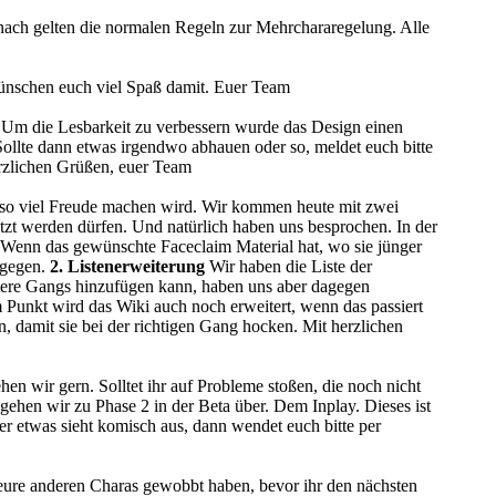
nach gelten die normalen Regeln zur Mehrchararegelung. Alle
wünschen euch viel Spaß damit. Euer Team
 Um die Lesbarkeit zu verbessern wurde das Design einen
. Sollte dann etwas irgendwo abhauen oder so, meldet euch bitte
rzlichen Grüßen, euer Team
auso viel Freude machen wird. Wir kommen heute mit zwei
tzt werden dürfen. Und natürlich haben uns besprochen. In der
n. Wenn das gewünschte Faceclaim Material hat, wo sie jünger
tgegen.
2. Listenerweiterung
Wir haben die Liste der
itere Gangs hinzufügen kann, haben uns aber dagegen
m Punkt wird das Wiki auch noch erweitert, wenn das passiert
n, damit sie bei der richtigen Gang hocken. Mit herzlichen
ehen wir gern. Solltet ihr auf Probleme stoßen, die noch nicht
gehen wir zu Phase 2 in der Beta über. Dem Inplay. Dieses ist
er etwas sieht komisch aus, dann wendet euch bitte per
t eure anderen Charas gewobbt haben, bevor ihr den nächsten