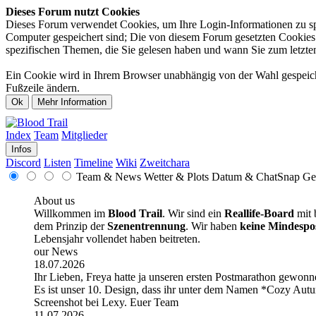
Dieses Forum nutzt Cookies
Dieses Forum verwendet Cookies, um Ihre Login-Informationen zu spei
Computer gespeichert sind; Die von diesem Forum gesetzten Cookies d
spezifischen Themen, die Sie gelesen haben und wann Sie zum letzten 
Ein Cookie wird in Ihrem Browser unabhängig von der Wahl gespeicher
Fußzeile ändern.
Index
Team
Mitglieder
Infos
Discord
Listen
Timeline
Wiki
Zweitchara
Team & News
Wetter & Plots
Datum & ChatSnap
Ge
About us
Willkommen im
Blood Trail
. Wir sind ein
Reallife-Board
mit 
dem Prinzip der
Szenentrennung
. Wir haben
keine Mindespo
Lebensjahr vollendet haben beitreten.
our News
18.07.2026
Ihr Lieben, Freya hatte ja unseren ersten Postmarathon gewonne
Es ist unser 10. Design, dass ihr unter dem Namen *Cozy Autum
Screenshot bei Lexy. Euer Team
11.07.2026