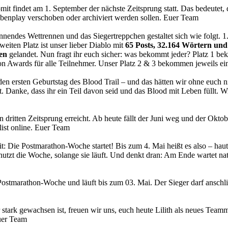
mit findet am 1. September der nächste Zeitsprung statt. Das bedeutet, 
ebenplay verschoben oder archiviert werden sollen. Euer Team
annendes Wettrennen und das Siegertreppchen gestaltet sich wie folgt. 1.
eiten Platz ist unser lieber Diablo mit
65 Posts, 32.164 Wörtern und
en
gelandet. Nun fragt ihr euch sicher: was bekommt jeder? Platz 1 
n Awards für alle Teilnehmer. Unser Platz 2 & 3 bekommen jeweils ein
n ersten Geburtstag des Blood Trail – und das hätten wir ohne euch ni
t. Danke, dass ihr ein Teil davon seid und das Blood mit Leben füllt.
en dritten Zeitsprung erreicht. Ab heute fällt der Juni weg und der Okto
list online. Euer Team
t: Die Postmarathon-Woche startet! Bis zum 4. Mai heißt es also – haut i
 nutzt die Woche, solange sie läuft. Und denkt dran: Am Ende wartet na
e Postmarathon-Woche und läuft bis zum 03. Mai. Der Sieger darf ansc
tark gewachsen ist, freuen wir uns, euch heute Lilith als neues Teammit
Euer Team