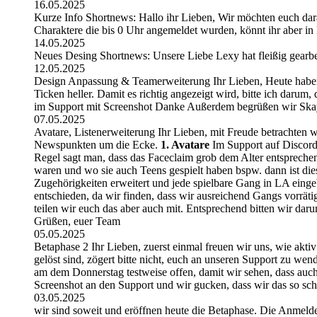
16.05.2025
Kurze Info Shortnews: Hallo ihr Lieben, Wir möchten euch da
Charaktere die bis 0 Uhr angemeldet wurden, könnt ihr aber in 
14.05.2025
Neues Desing Shortnews: Unsere Liebe Lexy hat fleißig gearbe
12.05.2025
Design Anpassung & Teamerweiterung Ihr Lieben, Heute haben w
Ticken heller. Damit es richtig angezeigt wird, bitte ich darum,
im Support mit Screenshot Danke Außerdem begrüßen wir Skay 
07.05.2025
Avatare, Listenerweiterung Ihr Lieben, mit Freude betrachten
Newspunkten um die Ecke.
1. Avatare
Im Support auf Discord 
Regel sagt man, dass das Faceclaim grob dem Alter entsprechen 
waren und wo sie auch Teens gespielt haben bspw. dann ist di
Zugehörigkeiten erweitert und jede spielbare Gang in LA eing
entschieden, da wir finden, dass wir ausreichend Gangs vorrät
teilen wir euch das aber auch mit. Entsprechend bitten wir dar
Grüßen, euer Team
05.05.2025
Betaphase 2 Ihr Lieben, zuerst einmal freuen wir uns, wie aktiv 
gelöst sind, zögert bitte nicht, euch an unseren Support zu w
am dem Donnerstag testweise offen, damit wir sehen, dass auch 
Screenshot an den Support und wir gucken, dass wir das so sch
03.05.2025
wir sind soweit und eröffnen heute die Betaphase. Die Anmelder