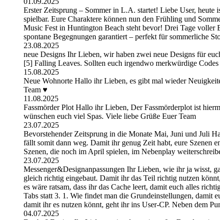
01.09.2025
Erster Zeitsprung – Sommer in L.A. startet! Liebe User, heute 
spielbar. Eure Charaktere können nun den Frühling und Somme
Music Fest in Huntington Beach steht bevor! Drei Tage volle
spontane Begegnungen garantiert – perfekt für sommerliche St
23.08.2025
neue Designs Ihr Lieben, wir haben zwei neue Designs für euc
[5] Falling Leaves. Sollten euch irgendwo merkwürdige Codes 
15.08.2025
Neue Wohnorte Hallo ihr Lieben, es gibt mal wieder Neuigkeite
Team ♥
11.08.2025
Fassmörder Plot Hallo ihr Lieben, Der Fassmörderplot ist hierm
wünschen euch viel Spas. Viele liebe Grüße Euer Team
23.07.2025
Bevorstehender Zeitsprung in die Monate Mai, Juni und Juli Hal
fällt somit dann weg. Damit ihr genug Zeit habt, eure Szenen 
Szenen, die noch im April spielen, im Nebenplay weiterschrei
23.07.2025
Messenger&Designanpassungen Ihr Lieben, wie ihr ja wisst, g
gleich richtig eingebaut. Damit ihr das Teil richtig nutzen kön
es wäre ratsam, dass ihr das Cache leert, damit euch alles ric
Tabs statt 3. 1. Wie findet man die Grundeinstellungen, damit 
damit ihr es nutzen könnt, geht ihr ins User-CP. Neben dem Pu
04.07.2025