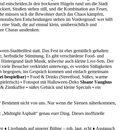
Tod entscheiden.In den trockenen Hügeln rund um die Stadt
kiert, Straßen stehen still, und die Kombination aus Feuer,
trophe müssen sich die Bewohner durch das Chaos kämpfen,
 moralischen Entscheidungen stehen im Vordergrund: wer hilft
 eine Stadt, die auf einmal klein, unübersichtlich und
eure Charas ausdenken.
een-Stadtteilfest statt. Das Fest ist eher gemütlich gehalten:
e, herbstliche Stimmung. Es gibt verschiedene Food- und
ntergrund läuft Musik, teilweise auch kleine Live-Sets. Der
nd viele Besucher verkleidet unterwegs, es werden Süßigkeiten
 sich begegnen, ins Gespräch kommen und einfach gemeinsam
ei bespielbar)
• Food & Drinks (Streetfood, Süßes, warme
spielerisch) • Fotospot mit Halloween-Deko
Sloane Vaughns
 & Zimtkaffee • süßes Gebäck und kleine Specials • ein
? Bestimmt nicht von uns. Nur wenn die Sirenen näherkommen,
 „Midnight Asphalt“ genau euer Ding. Dieses inoffizielle
n ♦ Livebands auf unserer Bühne – roh, laut, echt ♦ Austausch