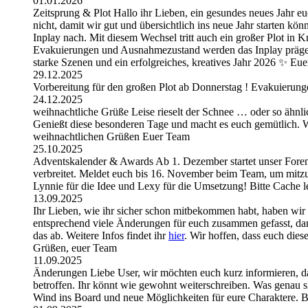
01.01.2026
Zeitsprung & Plot Hallo ihr Lieben, ein gesundes neues Jahr eu
nicht, damit wir gut und übersichtlich ins neue Jahr starten k
Inplay nach. Mit diesem Wechsel tritt auch ein großer Plot i
Evakuierungen und Ausnahmezustand werden das Inplay prägen 
starke Szenen und ein erfolgreiches, kreatives Jahr 2026 ✨ E
29.12.2025
Vorbereitung für den großen Plot ab Donnerstag ! Evakuierungen
24.12.2025
weihnachtliche Grüße Leise rieselt der Schnee … oder so ähnli
Genießt diese besonderen Tage und macht es euch gemütlich. Wir
weihnachtlichen Grüßen Euer Team
25.10.2025
Adventskalender & Awards Ab 1. Dezember startet unser Foren-
verbreitet. Meldet euch bis 16. November beim Team, um mitzu
Lynnie für die Idee und Lexy für die Umsetzung! Bitte Cache 
13.09.2025
Ihr Lieben, wie ihr sicher schon mitbekommen habt, haben wir
entsprechend viele Änderungen für euch zusammen gefasst, dam
das ab. Weitere Infos findet ihr
hier
. Wir hoffen, dass euch die
Grüßen, euer Team
11.09.2025
Änderungen Liebe User, wir möchten euch kurz informieren, d
betroffen. Ihr könnt wie gewohnt weiterschreiben. Was genau si
Wind ins Board und neue Möglichkeiten für eure Charaktere. B