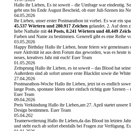
Hallo ihr Lieben, Es ist soweit – die Umfrage war eindeutig. So
gebt uns bis Ende August Bescheid, ob eure Juli-Szenen ins N
04.05.2026
Ihr Lieben, unser erster Postmarathon ist vorbei. Es war ein sp
45.537 Wörtern und 280.917 Zeichen
gelandet. 2. Auf dem zw
liebe Nathalie mit
44 Posts, 8.241 Wörtern und 48.449 Zeich
Farben und Name zu bestimmen. Generell gibt es eine Reihe vo
03.05.2026
Happy Birthday Hallo ihr Lieben, heute feiern wir gemeinsam de
eure Aktivität ist aus dem Forum das geworden, was es heute is
neues, kreatives Jahr mit euch! Euer Team
01.05.2026
Zeitsprung Hallo ihr Lieben, es ist soweit – das Blood hat sein
Außerdem sind ab sofort unsere erste Blacklist sowie die White
27.04.2026
Postmarathon-Woche Hallo ihr Lieben, jetzt ist es endlich sowei
lange Posts, spontane Ideen oder einfach richtig gute Szenen –
Euer Team
09.04.2026
Preis Verkündung Hallo ihr Lieben,am 27. April startet unser
Design bestimmen. Euer Team
05.04.202
Teamerweiterung Hallo ihr Lieben,da das Blood im letzten Jahr s
und steht euch ab sofort ebenfalls bei Fragen zur Verfügung. 