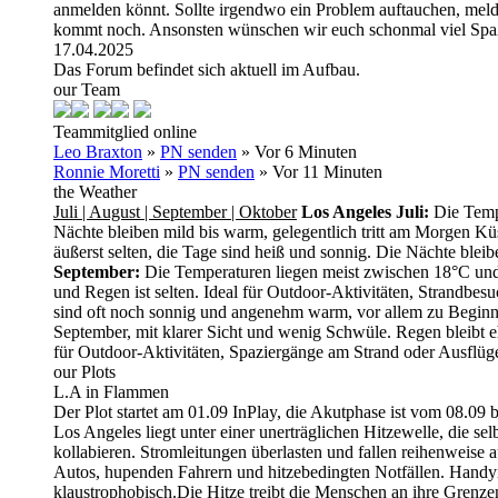
anmelden könnt. Sollte irgendwo ein Problem auftauchen, meld
kommt noch. Ansonsten wünschen wir euch schonmal viel Spaß
17.04.2025
Das Forum befindet sich aktuell im Aufbau.
our Team
Teammitglied online
Leo Braxton
»
PN senden
»
Vor 6 Minuten
Ronnie Moretti
»
PN senden
»
Vor 11 Minuten
the Weather
Juli | August | September | Oktober
Los Angeles
Juli:
Die Tempe
Nächte bleiben mild bis warm, gelegentlich tritt am Morgen Küs
äußerst selten, die Tage sind heiß und sonnig. Die Nächte blei
September:
Die Temperaturen liegen meist zwischen 18°C und 
und Regen ist selten. Ideal für Outdoor-Aktivitäten, Strandb
sind oft noch sonnig und angenehm warm, vor allem zu Beginn d
September, mit klarer Sicht und wenig Schwüle. Regen bleibt ehe
für Outdoor-Aktivitäten, Spaziergänge am Strand oder Ausflüg
our Plots
L.A in Flammen
Der Plot startet am 01.09 InPlay, die Akutphase ist vom 08.09 
Los Angeles liegt unter einer unerträglichen Hitzewelle, die s
kollabieren. Stromleitungen überlasten und fallen reihenweise
Autos, hupenden Fahrern und hitzebedingten Notfällen. Handynet
klaustrophobisch.Die Hitze treibt die Menschen an ihre Grenze