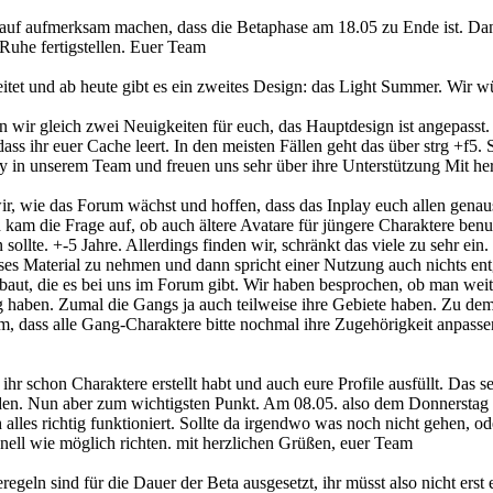
rauf aufmerksam machen, dass die Betaphase am 18.05 zu Ende ist. Da
Ruhe fertigstellen. Euer Team
itet und ab heute gibt es ein zweites Design: das Light Summer. Wir 
ir gleich zwei Neuigkeiten für euch, das Hauptdesign ist angepasst.
 dass ihr euer Cache leert. In den meisten Fällen geht das über strg +f5
in unserem Team und freuen uns sehr über ihre Unterstützung Mit he
 wir, wie das Forum wächst und hoffen, dass das Inplay euch allen gen
kam die Frage auf, ob auch ältere Avatare für jüngere Charaktere benu
sollte. +-5 Jahre. Allerdings finden wir, schränkt das viele zu sehr ei
eses Material zu nehmen und dann spricht einer Nutzung auch nichts en
ebaut, die es bei uns im Forum gibt. Wir haben besprochen, ob man we
ig haben. Zumal die Gangs ja auch teilweise ihre Gebiete haben. Zu de
um, dass alle Gang-Charaktere bitte nochmal ihre Zugehörigkeit anpasse
ihr schon Charaktere erstellt habt und auch eure Profile ausfüllt. Das s
enden. Nun aber zum wichtigsten Punkt. Am 08.05. also dem Donnerstag 
alles richtig funktioniert. Sollte da irgendwo was noch nicht gehen, od
nell wie möglich richten. mit herzlichen Grüßen, euer Team
egeln sind für die Dauer der Beta ausgesetzt, ihr müsst also nicht ers