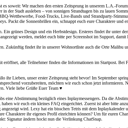
ist es soweit: Wir machen den ersten Zeitsprung in unserem L.A.-Forum! 
r in der Stadt ausleben – von sonnigen Strandtagen bis zu lauen Som
r BBQ-Wettbewerbe, Food-Trucks, Live-Bands und Strandparty-Stimmun
orys. Packt die Sonnenbrillen ein, schnappt euch eure Charaktere und
h. Ein grünes Design und ein Herbstdesign. Ersteres findet ihr unter
angezeigt werden, meldet euch bitte per Screenshot im Support, dami
n. Zukünftig findet ihr in unserer Wohnortliste auch die Orte Malibu
it eröffnet, alle Teilnehmer finden die Informationen im Startpost. Bei
lo ihr Lieben, unser erster Zeitsprung steht bevor! Im September spri
entsprechend vorzubereiten, möchten wir euch schon jetzt informieren.
ben. Viele liebe Grüße Euer Team ♥
abs eine Abstimmung bezüglich eines Inplaymessengers. Da die Abstim
nt, haben wir euch ein kleines FAQ eingerichtet. Zuerst ist aber bitte
htig angezeigt wird. Lexy hat ein bisschen Tetris mit dem Inplaykalende
eure Charaktere ihr eigenes Profil einrichten können? Um für euren Cha
nkt: Signatur ändern hockt nun die Verlinkung ChatSnap.