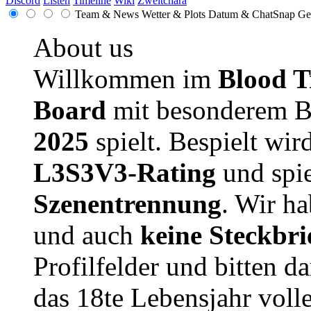
Discord
Listen
Timeline
Wiki
Zweitchara
Team & News
Wetter & Plots
Datum & ChatSnap
Ge
About us
Willkommen im
Blood T
Board
mit besonderem B
2025
spielt. Bespielt wir
L3S3V3-Rating
und spie
Szenentrennung
. Wir h
und auch
keine Steckbri
Profilfelder und bitten da
das 18te Lebensjahr volle