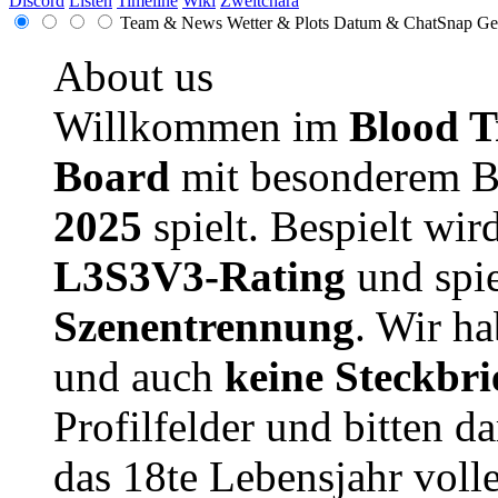
Discord
Listen
Timeline
Wiki
Zweitchara
Team & News
Wetter & Plots
Datum & ChatSnap
Ge
About us
Willkommen im
Blood T
Board
mit besonderem B
2025
spielt. Bespielt wir
L3S3V3-Rating
und spie
Szenentrennung
. Wir h
und auch
keine Steckbri
Profilfelder und bitten da
das 18te Lebensjahr volle