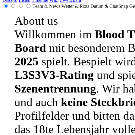
Discord
Listen
Timeline
Wiki
Zweitchara
Team & News
Wetter & Plots
Datum & ChatSnap
Ge
About us
Willkommen im
Blood T
Board
mit besonderem B
2025
spielt. Bespielt wir
L3S3V3-Rating
und spie
Szenentrennung
. Wir h
und auch
keine Steckbri
Profilfelder und bitten da
das 18te Lebensjahr volle