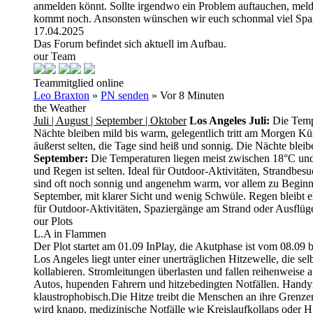
anmelden könnt. Sollte irgendwo ein Problem auftauchen, meld
kommt noch. Ansonsten wünschen wir euch schonmal viel Spaß
17.04.2025
Das Forum befindet sich aktuell im Aufbau.
our Team
Teammitglied online
Leo Braxton
»
PN senden
»
Vor 8 Minuten
the Weather
Juli | August | September | Oktober
Los Angeles
Juli:
Die Tempe
Nächte bleiben mild bis warm, gelegentlich tritt am Morgen Küs
äußerst selten, die Tage sind heiß und sonnig. Die Nächte blei
September:
Die Temperaturen liegen meist zwischen 18°C und 
und Regen ist selten. Ideal für Outdoor-Aktivitäten, Strandb
sind oft noch sonnig und angenehm warm, vor allem zu Beginn d
September, mit klarer Sicht und wenig Schwüle. Regen bleibt ehe
für Outdoor-Aktivitäten, Spaziergänge am Strand oder Ausflüg
our Plots
L.A in Flammen
Der Plot startet am 01.09 InPlay, die Akutphase ist vom 08.09 
Los Angeles liegt unter einer unerträglichen Hitzewelle, die s
kollabieren. Stromleitungen überlasten und fallen reihenweise
Autos, hupenden Fahrern und hitzebedingten Notfällen. Handynet
klaustrophobisch.Die Hitze treibt die Menschen an ihre Grenze
wird knapp, medizinische Notfälle wie Kreislaufkollaps oder 