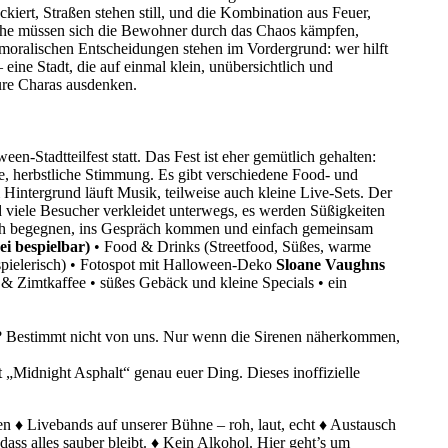
kiert, Straßen stehen still, und die Kombination aus Feuer,
trophe müssen sich die Bewohner durch das Chaos kämpfen,
 moralischen Entscheidungen stehen im Vordergrund: wer hilft
 eine Stadt, die auf einmal klein, unübersichtlich und
eure Charas ausdenken.
een-Stadtteilfest statt. Das Fest ist eher gemütlich gehalten:
e, herbstliche Stimmung. Es gibt verschiedene Food- und
ntergrund läuft Musik, teilweise auch kleine Live-Sets. Der
nd viele Besucher verkleidet unterwegs, es werden Süßigkeiten
 sich begegnen, ins Gespräch kommen und einfach gemeinsam
ei bespielbar)
• Food & Drinks (Streetfood, Süßes, warme
spielerisch) • Fotospot mit Halloween-Deko
Sloane Vaughns
 & Zimtkaffee • süßes Gebäck und kleine Specials • ein
? Bestimmt nicht von uns. Nur wenn die Sirenen näherkommen,
 „Midnight Asphalt“ genau euer Ding. Dieses inoffizielle
n ♦ Livebands auf unserer Bühne – roh, laut, echt ♦ Austausch
ass alles sauber bleibt. ♦ Kein Alkohol. Hier geht’s um