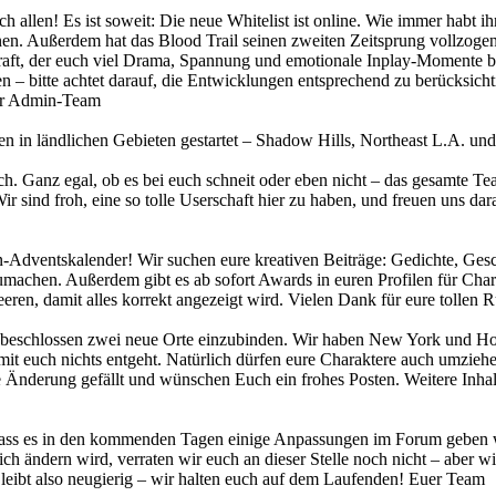
ch allen! Es ist soweit: Die neue Whitelist ist online. Wie immer habt 
önnen. Außerdem hat das Blood Trail seinen zweiten Zeitsprung vollzoge
n Kraft, der euch viel Drama, Spannung und emotionale Inplay-Momente
– bitte achtet darauf, die Entwicklungen entsprechend zu berücksich
uer Admin-Team
 in ländlichen Gebieten gestartet – Shadow Hills, Northeast L.A. und 
ch. Ganz egal, ob es bei euch schneit oder eben nicht – das gesamte T
 sind froh, eine so tolle Userschaft hier zu haben, und freuen uns dar
Adventskalender! Wir suchen eure kreativen Beiträge: Gedichte, Gesch
machen. Außerdem gibt es ab sofort Awards in euren Profilen für Char
leeren, damit alles korrekt angezeigt wird. Vielen Dank für eure tol
 beschlossen zwei neue Orte einzubinden. Wir haben New York und Hon
it euch nichts entgeht. Natürlich dürfen eure Charaktere auch umzieh
se Änderung gefällt und wünschen Euch ein frohes Posten. Weitere Inha
ass es in den kommenden Tagen einige Anpassungen im Forum geben wir
ch ändern wird, verraten wir euch an dieser Stelle noch nicht – aber w
leibt also neugierig – wir halten euch auf dem Laufenden! Euer Team