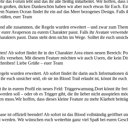
 das Forum lebt und das ihr alle fleißig mitarbeitet. Wir hoffen, dass
em großen, dicken Dankeschön haben wir aber noch etwas für Euch. Ein 
m Namen Ocean findet ihr ein auf das Meer bezogenes Design. Falls ih
 Grüßen, euer Team
nd alle zusammen, die Regeln wurden erweitert – und zwar zum Thema
er eurer Avaperson zu eurem Charakter passt. Falls ihr Avatare verwenden
harakters passt. Dann steht dem nichts im Wege. Solltet ihr euch unsic
n! Ab sofort findet ihr in der Charakter Area einen neuen Bereich: Po
äfix versehen. Mit diesem Feature möchten wir auch Usern, die kein Di
chreiben! Liebe Grüße – euer Team
n wurden erweitert. Ab sofort findet ihr darin auch Informationen daz
 ihr euch unsicher seid, ob sie im Blood Trail erlaubt ist, könnt ihr e
hr in eurem Profil ein neues Feld: Triggerwarnung.Dort könnt ihr fr
erden soll – oder ob es Trigger gibt, die ihr lieber nicht ausspielen mö
en muss.Wir hoffen, dass dieses kleine Feature zu mehr Klarheit beiträ
se ist offiziell beendet! Ab sofort ist das Blood vollständig geöffnet un
llt werden. Wir wünschen euch weiterhin ganz viel Spaß bei euren Gesch