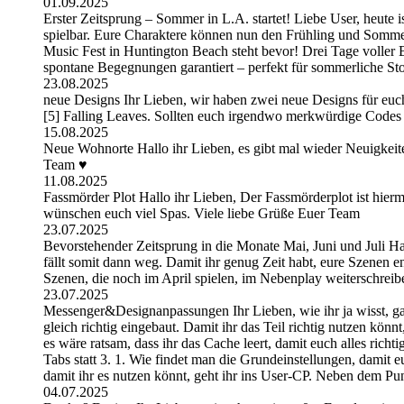
01.09.2025
Erster Zeitsprung – Sommer in L.A. startet! Liebe User, heute 
spielbar. Eure Charaktere können nun den Frühling und Somme
Music Fest in Huntington Beach steht bevor! Drei Tage volle
spontane Begegnungen garantiert – perfekt für sommerliche St
23.08.2025
neue Designs Ihr Lieben, wir haben zwei neue Designs für euc
[5] Falling Leaves. Sollten euch irgendwo merkwürdige Codes 
15.08.2025
Neue Wohnorte Hallo ihr Lieben, es gibt mal wieder Neuigkeite
Team ♥
11.08.2025
Fassmörder Plot Hallo ihr Lieben, Der Fassmörderplot ist hierm
wünschen euch viel Spas. Viele liebe Grüße Euer Team
23.07.2025
Bevorstehender Zeitsprung in die Monate Mai, Juni und Juli Hal
fällt somit dann weg. Damit ihr genug Zeit habt, eure Szenen 
Szenen, die noch im April spielen, im Nebenplay weiterschrei
23.07.2025
Messenger&Designanpassungen Ihr Lieben, wie ihr ja wisst, g
gleich richtig eingebaut. Damit ihr das Teil richtig nutzen kön
es wäre ratsam, dass ihr das Cache leert, damit euch alles ric
Tabs statt 3. 1. Wie findet man die Grundeinstellungen, damit 
damit ihr es nutzen könnt, geht ihr ins User-CP. Neben dem Pu
04.07.2025