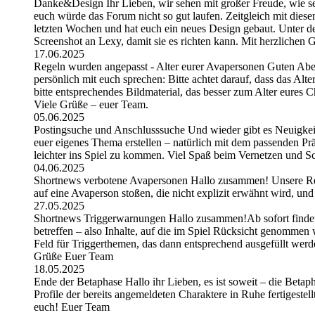
Danke&Design Ihr Lieben, wir sehen mit großer Freude, wie sehr
euch würde das Forum nicht so gut laufen. Zeitgleich mit dies
letzten Wochen und hat euch ein neues Design gebaut. Unter de
Screenshot an Lexy, damit sie es richten kann. Mit herzlichen
17.06.2025
Regeln wurden angepasst - Alter eurer Avapersonen Guten Abe
persönlich mit euch sprechen: Bitte achtet darauf, dass das Alt
bitte entsprechendes Bildmaterial, das besser zum Alter eures C
Viele Grüße – euer Team.
05.06.2025
Postingsuche und Anschlusssuche Und wieder gibt es Neuigkeite
euer eigenes Thema erstellen – natürlich mit dem passenden Pr
leichter ins Spiel zu kommen. Viel Spaß beim Vernetzen und S
04.06.2025
Shortnews verbotene Avapersonen Hallo zusammen! Unsere Regel
auf eine Avaperson stoßen, die nicht explizit erwähnt wird, und
27.05.2025
Shortnews Triggerwarnungen Hallo zusammen!Ab sofort findet i
betreffen – also Inhalte, auf die im Spiel Rücksicht genommen w
Feld für Triggerthemen, das dann entsprechend ausgefüllt werd
Grüße Euer Team
18.05.2025
Ende der Betaphase Hallo ihr Lieben, es ist soweit – die Betapha
Profile der bereits angemeldeten Charaktere in Ruhe fertigeste
euch! Euer Team