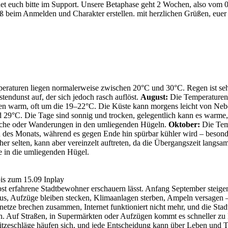
et euch bitte im Support. Unsere Betaphase geht 2 Wochen, also vom 0
 beim Anmelden und Charakter erstellen. mit herzlichen Grüßen, eue
raturen liegen normalerweise zwischen 20°C und 30°C. Regen ist sehr
tendunst auf, der sich jedoch rasch auflöst.
August:
Die Temperaturen 
ben warm, oft um die 19–22°C. Die Küste kann morgens leicht von Nebel 
29°C. Die Tage sind sonnig und trocken, gelegentlich kann es warme, 
esuche oder Wanderungen in den umliegenden Hügeln.
Oktober:
Die Temp
es Monats, während es gegen Ende hin spürbar kühler wird – besonders
r selten, kann aber vereinzelt auftreten, da die Übergangszeit langsam 
e in die umliegenden Hügel.
bis zum 15.09 Inplay
elbst erfahrene Stadtbewohner erschauern lässt. Anfang September steig
 aus, Aufzüge bleiben stecken, Klimaanlagen sterben, Ampeln versagen –
ze brechen zusammen, Internet funktioniert nicht mehr, und die Stadt, 
n. Auf Straßen, in Supermärkten oder Aufzügen kommt es schneller zu K
Hitzeschläge häufen sich, und jede Entscheidung kann über Leben und 