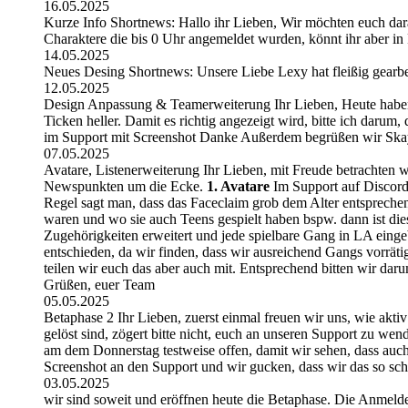
16.05.2025
Kurze Info Shortnews: Hallo ihr Lieben, Wir möchten euch da
Charaktere die bis 0 Uhr angemeldet wurden, könnt ihr aber in 
14.05.2025
Neues Desing Shortnews: Unsere Liebe Lexy hat fleißig gearbe
12.05.2025
Design Anpassung & Teamerweiterung Ihr Lieben, Heute haben w
Ticken heller. Damit es richtig angezeigt wird, bitte ich darum,
im Support mit Screenshot Danke Außerdem begrüßen wir Skay 
07.05.2025
Avatare, Listenerweiterung Ihr Lieben, mit Freude betrachten
Newspunkten um die Ecke.
1. Avatare
Im Support auf Discord 
Regel sagt man, dass das Faceclaim grob dem Alter entsprechen 
waren und wo sie auch Teens gespielt haben bspw. dann ist di
Zugehörigkeiten erweitert und jede spielbare Gang in LA eing
entschieden, da wir finden, dass wir ausreichend Gangs vorrät
teilen wir euch das aber auch mit. Entsprechend bitten wir dar
Grüßen, euer Team
05.05.2025
Betaphase 2 Ihr Lieben, zuerst einmal freuen wir uns, wie aktiv 
gelöst sind, zögert bitte nicht, euch an unseren Support zu w
am dem Donnerstag testweise offen, damit wir sehen, dass auch 
Screenshot an den Support und wir gucken, dass wir das so sch
03.05.2025
wir sind soweit und eröffnen heute die Betaphase. Die Anmelder