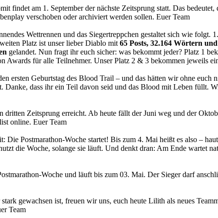
mit findet am 1. September der nächste Zeitsprung statt. Das bedeutet, 
ebenplay verschoben oder archiviert werden sollen. Euer Team
annendes Wettrennen und das Siegertreppchen gestaltet sich wie folgt. 1.
eiten Platz ist unser lieber Diablo mit
65 Posts, 32.164 Wörtern und
en
gelandet. Nun fragt ihr euch sicher: was bekommt jeder? Platz 1 
n Awards für alle Teilnehmer. Unser Platz 2 & 3 bekommen jeweils ein
n ersten Geburtstag des Blood Trail – und das hätten wir ohne euch ni
t. Danke, dass ihr ein Teil davon seid und das Blood mit Leben füllt.
en dritten Zeitsprung erreicht. Ab heute fällt der Juni weg und der Okto
list online. Euer Team
t: Die Postmarathon-Woche startet! Bis zum 4. Mai heißt es also – haut i
 nutzt die Woche, solange sie läuft. Und denkt dran: Am Ende wartet na
e Postmarathon-Woche und läuft bis zum 03. Mai. Der Sieger darf ansc
tark gewachsen ist, freuen wir uns, euch heute Lilith als neues Teammit
Euer Team