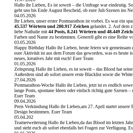
Hallo ihr Lieben, Es ist soweit – die Umfrage war eindeutig. So
gebt uns bis Ende August Bescheid, ob eure Juli-Szenen ins N
04.05.2026
Ihr Lieben, unser erster Postmarathon ist vorbei. Es war ein sp
45.537 Wörtern und 280.917 Zeichen
gelandet. 2. Auf dem zw
liebe Nathalie mit
44 Posts, 8.241 Wörtern und 48.449 Zeich
Farben und Name zu bestimmen. Generell gibt es eine Reihe vo
03.05.2026
Happy Birthday Hallo ihr Lieben, heute feiern wir gemeinsam de
eure Aktivität ist aus dem Forum das geworden, was es heute is
neues, kreatives Jahr mit euch! Euer Team
01.05.2026
Zeitsprung Hallo ihr Lieben, es ist soweit – das Blood hat sein
Außerdem sind ab sofort unsere erste Blacklist sowie die White
27.04.2026
Postmarathon-Woche Hallo ihr Lieben, jetzt ist es endlich sowei
lange Posts, spontane Ideen oder einfach richtig gute Szenen –
Euer Team
09.04.2026
Preis Verkündung Hallo ihr Lieben,am 27. April startet unser
Design bestimmen. Euer Team
05.04.202
Teamerweiterung Hallo ihr Lieben,da das Blood im letzten Jahr s
und steht euch ab sofort ebenfalls bei Fragen zur Verfügung. 