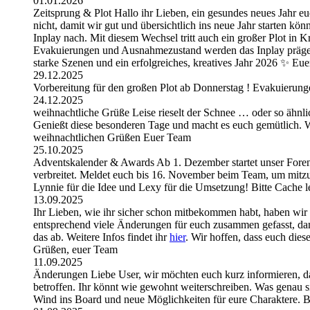
01.01.2026
Zeitsprung & Plot Hallo ihr Lieben, ein gesundes neues Jahr eu
nicht, damit wir gut und übersichtlich ins neue Jahr starten k
Inplay nach. Mit diesem Wechsel tritt auch ein großer Plot i
Evakuierungen und Ausnahmezustand werden das Inplay prägen 
starke Szenen und ein erfolgreiches, kreatives Jahr 2026 ✨ E
29.12.2025
Vorbereitung für den großen Plot ab Donnerstag ! Evakuierungen
24.12.2025
weihnachtliche Grüße Leise rieselt der Schnee … oder so ähnli
Genießt diese besonderen Tage und macht es euch gemütlich. Wir
weihnachtlichen Grüßen Euer Team
25.10.2025
Adventskalender & Awards Ab 1. Dezember startet unser Foren-
verbreitet. Meldet euch bis 16. November beim Team, um mitzu
Lynnie für die Idee und Lexy für die Umsetzung! Bitte Cache 
13.09.2025
Ihr Lieben, wie ihr sicher schon mitbekommen habt, haben wir
entsprechend viele Änderungen für euch zusammen gefasst, dam
das ab. Weitere Infos findet ihr
hier
. Wir hoffen, dass euch die
Grüßen, euer Team
11.09.2025
Änderungen Liebe User, wir möchten euch kurz informieren, d
betroffen. Ihr könnt wie gewohnt weiterschreiben. Was genau si
Wind ins Board und neue Möglichkeiten für eure Charaktere. B