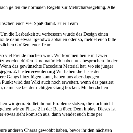
nach gelten die normalen Regeln zur Mehrchararegelung. Alle
wünschen euch viel Spaß damit. Euer Team
 Um die Lesbarkeit zu verbessern wurde das Design einen
. Sollte dann etwas irgendwo abhauen oder so, meldet euch bitte
rzlichen Grüßen, euer Team
auso viel Freude machen wird. Wir kommen heute mit zwei
tzt werden dürfen. Und natürlich haben uns besprochen. In der
n. Wenn das gewünschte Faceclaim Material hat, wo sie jünger
tgegen.
2. Listenerweiterung
Wir haben die Liste der
itere Gangs hinzufügen kann, haben uns aber dagegen
m Punkt wird das Wiki auch noch erweitert, wenn das passiert
n, damit sie bei der richtigen Gang hocken. Mit herzlichen
ehen wir gern. Solltet ihr auf Probleme stoßen, die noch nicht
gehen wir zu Phase 2 in der Beta über. Dem Inplay. Dieses ist
er etwas sieht komisch aus, dann wendet euch bitte per
t eure anderen Charas gewobbt haben, bevor ihr den nächsten