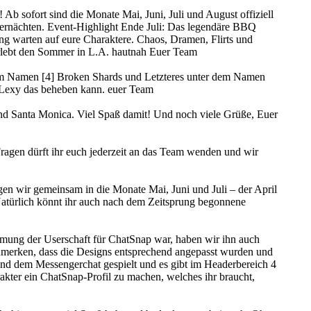
Ab sofort sind die Monate Mai, Juni, Juli und August offiziell
mernächten. Event-Highlight Ende Juli: Das legendäre BBQ
g warten auf eure Charaktere. Chaos, Dramen, Flirts und
 erlebt den Sommer in L.A. hautnah Euer Team
 dem Namen [4] Broken Shards und Letzteres unter dem Namen
t Lexy das beheben kann. euer Team
 und Santa Monica. Viel Spaß damit! Und noch viele Grüße, Euer
 Fragen dürft ihr euch jederzeit an das Team wenden und wir
ngen wir gemeinsam in die Monate Mai, Juni und Juli – der April
 Natürlich könnt ihr auch nach dem Zeitsprung begonnene
mung der Userschaft für ChatSnap war, haben wir ihn auch
 anzumerken, dass die Designs entsprechend angepasst wurden und
r und dem Messengerchat gespielt und es gibt im Headerbereich 4
rakter ein ChatSnap-Profil zu machen, welches ihr braucht,