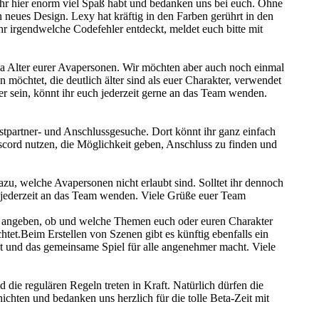
 ihr hier enorm viel Spaß habt und bedanken uns bei euch. Ohne
neues Design. Lexy hat kräftig in den Farben gerührt in den
r irgendwelche Codefehler entdeckt, meldet euch bitte mit
 Alter eurer Avapersonen. Wir möchten aber auch noch einmal
 möchtet, die deutlich älter sind als euer Charakter, verwendet
her sein, könnt ihr euch jederzeit gerne an das Team wenden.
stpartner- und Anschlussgesuche. Dort könnt ihr ganz einfach
scord nutzen, die Möglichkeit geben, Anschluss zu finden und
u, welche Avapersonen nicht erlaubt sind. Solltet ihr dennoch
uch jederzeit an das Team wenden. Viele Grüße euer Team
ei angeben, ob und welche Themen euch oder euren Charakter
chtet.Beim Erstellen von Szenen gibt es künftig ebenfalls ein
gt und das gemeinsame Spiel für alle angenehmer macht. Viele
d die regulären Regeln treten in Kraft. Natürlich dürfen die
ichten und bedanken uns herzlich für die tolle Beta-Zeit mit