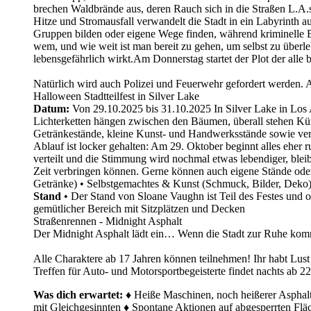
brechen Waldbrände aus, deren Rauch sich in die Straßen L.A.s z
Hitze und Stromausfall verwandelt die Stadt in ein Labyrinth 
Gruppen bilden oder eigene Wege finden, während kriminelle E
wem, und wie weit ist man bereit zu gehen, um selbst zu überlebe
lebensgefährlich wirkt.Am Donnerstag startet der Plot der alle
Natürlich wird auch Polizei und Feuerwehr gefordert werden.
Halloween Stadtteilfest in Silver Lake
Datum:
Von 29.10.2025 bis 31.10.2025 In Silver Lake in Los
Lichterketten hängen zwischen den Bäumen, überall stehen Kür
Getränkestände, kleine Kunst- und Handwerksstände sowie ver
Ablauf ist locker gehalten: Am 29. Oktober beginnt alles eher 
verteilt und die Stimmung wird nochmal etwas lebendiger, ble
Zeit verbringen können. Gerne können auch eigene Stände ode
Getränke) • Selbstgemachtes & Kunst (Schmuck, Bilder, Deko) 
Stand
• Der Stand von Sloane Vaughn ist Teil des Festes und o
gemütlicher Bereich mit Sitzplätzen und Decken
Straßenrennen - Midnight Asphalt
Der Midnight Asphalt lädt ein… Wenn die Stadt zur Ruhe kom
Alle Charaktere ab 17 Jahren können teilnehmen! Ihr habt Lust
Treffen für Auto- und Motorsportbegeisterte findet nachts ab 22
Was dich erwartet:
♦ Heiße Maschinen, noch heißerer Asphalt 
mit Gleichgesinnten ♦ Spontane Aktionen auf abgesperrten Fl