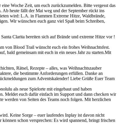
ihr eine Woche Zeit, um euch zurückzumelden. Bitte vergesst das
n. Ab heute fällt der Mai weg und der September rückt ins
 bieten wird: L.A. in Flammen Extreme Hitze, Waldbrände,
tigen. Wir wünschen euch ganz viel Spaß beim Schreiben,
Santa Clarita bereiten sich auf Brände und extreme Hitze vor !
eam von Blood Trail wünscht euch ein frohes Weihnachtsfest.
auf, bald gemeinsam mit euch in ein neues Jahr zu starten.Mit
ichten, Rätsel, Rezepte – alles, was Weihnachtszauber
aktere, die bestimmte Anforderungen erfüllen. Danke an
len Rückmeldungen zum Adventskalender! Liebe Grüße Euer Team
olulu als neue Spielorte mit eingebaut und haben
en. Meldet euch dafür einfach im Support und dann checken wir
lte werden von Seiten des Teams noch folgen. Mit herzlichen
d. Keine Sorge – euer laufendes Inplay ist davon nicht
ir können schon versprechen: Es wird spannend, bringt frischen