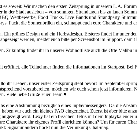
ist es soweit: Wir machen den ersten Zeitsprung in unserem L.A.-Forum! 
r in der Stadt ausleben – von sonnigen Strandtagen bis zu lauen Som
r BBQ-Wettbewerbe, Food-Trucks, Live-Bands und Strandparty-Stimmun
orys. Packt die Sonnenbrillen ein, schnappt euch eure Charaktere und
h. Ein grünes Design und ein Herbstdesign. Ersteres findet ihr unter
angezeigt werden, meldet euch bitte per Screenshot im Support, dami
n. Zukünftig findet ihr in unserer Wohnortliste auch die Orte Malibu
it eröffnet, alle Teilnehmer finden die Informationen im Startpost. Bei
lo ihr Lieben, unser erster Zeitsprung steht bevor! Im September spri
entsprechend vorzubereiten, möchten wir euch schon jetzt informieren.
ben. Viele liebe Grüße Euer Team ♥
abs eine Abstimmung bezüglich eines Inplaymessengers. Da die Abstim
nt, haben wir euch ein kleines FAQ eingerichtet. Zuerst ist aber bitte
htig angezeigt wird. Lexy hat ein bisschen Tetris mit dem Inplaykalende
eure Charaktere ihr eigenes Profil einrichten können? Um für euren Cha
nkt: Signatur ändern hockt nun die Verlinkung ChatSnap.