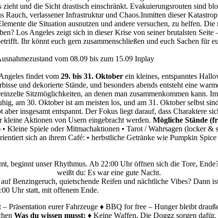
ieht und die Sicht drastisch einschränkt. Evakuierungsrouten sind bloc
aus Rauch, verlassener Infrastruktur und Chaos.Inmitten dieser Katas
lemente die Situation ausnutzen und andere versuchen, zu helfen. Die
n? Los Angeles zeigt sich in dieser Krise von seiner brutalsten Seite –
 betrifft. Ihr könnt euch gern zusammenschließen und euch Sachen für 
 Ausnahmezustand vom 08.09 bis zum 15.09 Inplay
 Angeles findet vom
29. bis 31. Oktober
ein kleines, entspanntes Hallow
bisse und dekorierte Stände, und besonders abends entsteht eine warm
einzelte Sitzmöglichkeiten, an denen man zusammenkommen kann. Im Hi
ruhig, am 30. Oktober ist am meisten los, und am 31. Oktober selbst si
ibt aber insgesamt entspannt. Der Fokus liegt darauf, dass Charaktere
r kleine Aktionen von Usern eingebracht werden.
Mögliche Stände (fr
• Kleine Spiele oder Mitmachaktionen • Tarot / Wahrsagen (locker & 
rientiert sich an ihrem Café: • herbstliche Getränke wie Pumpkin Spice
mt, beginnt unser Rhythmus. Ab 22:00 Uhr öffnen sich die Tore, Ende
weißt du: Es war eine gute Nacht.
 auf Benzingeruch, quietschende Reifen und nächtliche Vibes? Dann ist
:00 Uhr statt, mit offenem Ende.
– Präsentation eurer Fahrzeuge ♦ BBQ for free – Hunger bleibt drauße
ächen
Was du wissen musst:
♦ Keine Waffen. Die Doggz sorgen dafür, d