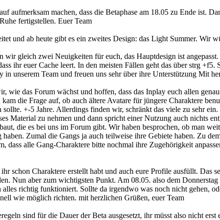
rauf aufmerksam machen, dass die Betaphase am 18.05 zu Ende ist. Da
Ruhe fertigstellen. Euer Team
itet und ab heute gibt es ein zweites Design: das Light Summer. Wir 
ir gleich zwei Neuigkeiten für euch, das Hauptdesign ist angepasst.
 dass ihr euer Cache leert. In den meisten Fällen geht das über strg +f5
in unserem Team und freuen uns sehr über ihre Unterstützung Mit he
 wir, wie das Forum wächst und hoffen, dass das Inplay euch allen gen
kam die Frage auf, ob auch ältere Avatare für jüngere Charaktere benu
sollte. +-5 Jahre. Allerdings finden wir, schränkt das viele zu sehr ei
eses Material zu nehmen und dann spricht einer Nutzung auch nichts en
ebaut, die es bei uns im Forum gibt. Wir haben besprochen, ob man we
ig haben. Zumal die Gangs ja auch teilweise ihre Gebiete haben. Zu de
um, dass alle Gang-Charaktere bitte nochmal ihre Zugehörigkeit anpasse
ihr schon Charaktere erstellt habt und auch eure Profile ausfüllt. Das s
enden. Nun aber zum wichtigsten Punkt. Am 08.05. also dem Donnerstag 
alles richtig funktioniert. Sollte da irgendwo was noch nicht gehen, od
nell wie möglich richten. mit herzlichen Grüßen, euer Team
egeln sind für die Dauer der Beta ausgesetzt, ihr müsst also nicht ers