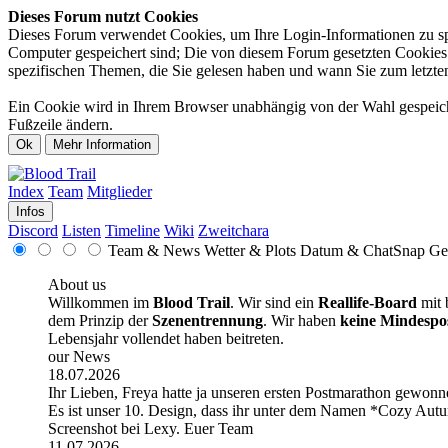
Dieses Forum nutzt Cookies
Dieses Forum verwendet Cookies, um Ihre Login-Informationen zu spei
Computer gespeichert sind; Die von diesem Forum gesetzten Cookies d
spezifischen Themen, die Sie gelesen haben und wann Sie zum letzten 
Ein Cookie wird in Ihrem Browser unabhängig von der Wahl gespeicher
Fußzeile ändern.
Index
Team
Mitglieder
Infos
Discord
Listen
Timeline
Wiki
Zweitchara
Team & News
Wetter & Plots
Datum & ChatSnap
Ge
About us
Willkommen im
Blood Trail
. Wir sind ein
Reallife-Board
mit 
dem Prinzip der
Szenentrennung
. Wir haben
keine Mindespo
Lebensjahr vollendet haben beitreten.
our News
18.07.2026
Ihr Lieben, Freya hatte ja unseren ersten Postmarathon gewonne
Es ist unser 10. Design, dass ihr unter dem Namen *Cozy Autum
Screenshot bei Lexy. Euer Team
11.07.2026