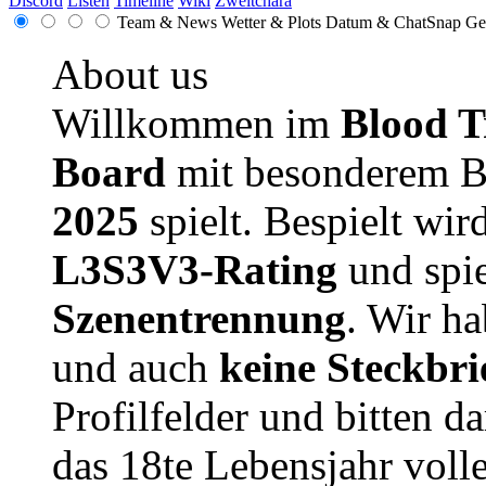
Discord
Listen
Timeline
Wiki
Zweitchara
Team & News
Wetter & Plots
Datum & ChatSnap
Ge
About us
Willkommen im
Blood T
Board
mit besonderem B
2025
spielt. Bespielt wir
L3S3V3-Rating
und spie
Szenentrennung
. Wir h
und auch
keine Steckbri
Profilfelder und bitten da
das 18te Lebensjahr volle