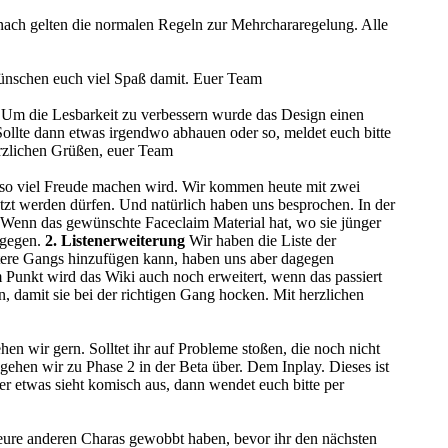
nach gelten die normalen Regeln zur Mehrchararegelung. Alle
wünschen euch viel Spaß damit. Euer Team
 Um die Lesbarkeit zu verbessern wurde das Design einen
. Sollte dann etwas irgendwo abhauen oder so, meldet euch bitte
rzlichen Grüßen, euer Team
auso viel Freude machen wird. Wir kommen heute mit zwei
tzt werden dürfen. Und natürlich haben uns besprochen. In der
n. Wenn das gewünschte Faceclaim Material hat, wo sie jünger
tgegen.
2. Listenerweiterung
Wir haben die Liste der
itere Gangs hinzufügen kann, haben uns aber dagegen
m Punkt wird das Wiki auch noch erweitert, wenn das passiert
n, damit sie bei der richtigen Gang hocken. Mit herzlichen
ehen wir gern. Solltet ihr auf Probleme stoßen, die noch nicht
gehen wir zu Phase 2 in der Beta über. Dem Inplay. Dieses ist
er etwas sieht komisch aus, dann wendet euch bitte per
t eure anderen Charas gewobbt haben, bevor ihr den nächsten