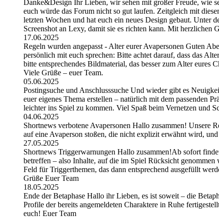
Danke&Design Ihr Lieben, wir sehen mit großer Freude, wie sehr
euch würde das Forum nicht so gut laufen. Zeitgleich mit dies
letzten Wochen und hat euch ein neues Design gebaut. Unter de
Screenshot an Lexy, damit sie es richten kann. Mit herzlichen
17.06.2025
Regeln wurden angepasst - Alter eurer Avapersonen Guten Abe
persönlich mit euch sprechen: Bitte achtet darauf, dass das Alt
bitte entsprechendes Bildmaterial, das besser zum Alter eures C
Viele Grüße – euer Team.
05.06.2025
Postingsuche und Anschlusssuche Und wieder gibt es Neuigkeite
euer eigenes Thema erstellen – natürlich mit dem passenden Pr
leichter ins Spiel zu kommen. Viel Spaß beim Vernetzen und S
04.06.2025
Shortnews verbotene Avapersonen Hallo zusammen! Unsere Regel
auf eine Avaperson stoßen, die nicht explizit erwähnt wird, und
27.05.2025
Shortnews Triggerwarnungen Hallo zusammen!Ab sofort findet i
betreffen – also Inhalte, auf die im Spiel Rücksicht genommen w
Feld für Triggerthemen, das dann entsprechend ausgefüllt werd
Grüße Euer Team
18.05.2025
Ende der Betaphase Hallo ihr Lieben, es ist soweit – die Betapha
Profile der bereits angemeldeten Charaktere in Ruhe fertigeste
euch! Euer Team