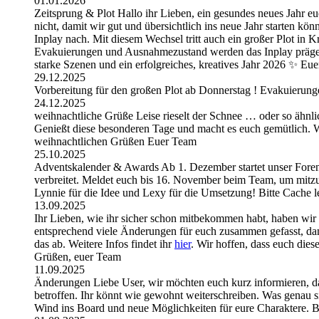
01.01.2026
Zeitsprung & Plot Hallo ihr Lieben, ein gesundes neues Jahr eu
nicht, damit wir gut und übersichtlich ins neue Jahr starten k
Inplay nach. Mit diesem Wechsel tritt auch ein großer Plot i
Evakuierungen und Ausnahmezustand werden das Inplay prägen 
starke Szenen und ein erfolgreiches, kreatives Jahr 2026 ✨ E
29.12.2025
Vorbereitung für den großen Plot ab Donnerstag ! Evakuierungen
24.12.2025
weihnachtliche Grüße Leise rieselt der Schnee … oder so ähnli
Genießt diese besonderen Tage und macht es euch gemütlich. Wir
weihnachtlichen Grüßen Euer Team
25.10.2025
Adventskalender & Awards Ab 1. Dezember startet unser Foren-
verbreitet. Meldet euch bis 16. November beim Team, um mitzu
Lynnie für die Idee und Lexy für die Umsetzung! Bitte Cache 
13.09.2025
Ihr Lieben, wie ihr sicher schon mitbekommen habt, haben wir
entsprechend viele Änderungen für euch zusammen gefasst, dam
das ab. Weitere Infos findet ihr
hier
. Wir hoffen, dass euch die
Grüßen, euer Team
11.09.2025
Änderungen Liebe User, wir möchten euch kurz informieren, d
betroffen. Ihr könnt wie gewohnt weiterschreiben. Was genau si
Wind ins Board und neue Möglichkeiten für eure Charaktere. B