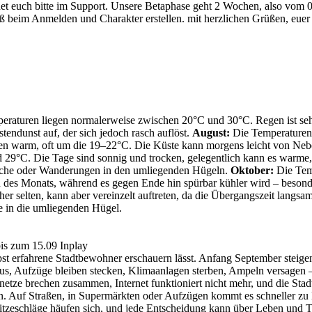
et euch bitte im Support. Unsere Betaphase geht 2 Wochen, also vom 0
 beim Anmelden und Charakter erstellen. mit herzlichen Grüßen, eue
raturen liegen normalerweise zwischen 20°C und 30°C. Regen ist sehr
tendunst auf, der sich jedoch rasch auflöst.
August:
Die Temperaturen 
ben warm, oft um die 19–22°C. Die Küste kann morgens leicht von Nebel 
29°C. Die Tage sind sonnig und trocken, gelegentlich kann es warme, 
esuche oder Wanderungen in den umliegenden Hügeln.
Oktober:
Die Temp
es Monats, während es gegen Ende hin spürbar kühler wird – besonders
r selten, kann aber vereinzelt auftreten, da die Übergangszeit langsam 
e in die umliegenden Hügel.
bis zum 15.09 Inplay
elbst erfahrene Stadtbewohner erschauern lässt. Anfang September steig
 aus, Aufzüge bleiben stecken, Klimaanlagen sterben, Ampeln versagen –
ze brechen zusammen, Internet funktioniert nicht mehr, und die Stadt, 
n. Auf Straßen, in Supermärkten oder Aufzügen kommt es schneller zu K
Hitzeschläge häufen sich, und jede Entscheidung kann über Leben und 