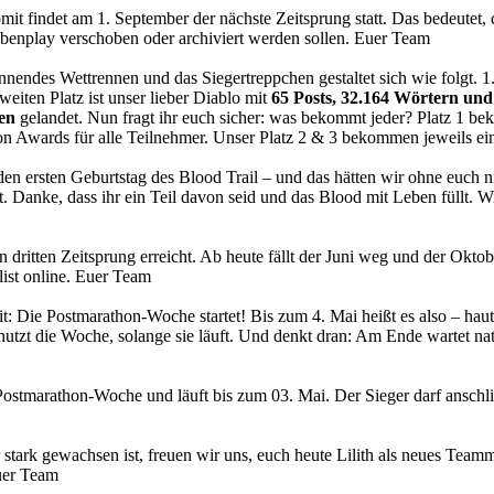
mit findet am 1. September der nächste Zeitsprung statt. Das bedeutet, 
ebenplay verschoben oder archiviert werden sollen. Euer Team
annendes Wettrennen und das Siegertreppchen gestaltet sich wie folgt. 1.
eiten Platz ist unser lieber Diablo mit
65 Posts, 32.164 Wörtern und
en
gelandet. Nun fragt ihr euch sicher: was bekommt jeder? Platz 1 
n Awards für alle Teilnehmer. Unser Platz 2 & 3 bekommen jeweils ein
n ersten Geburtstag des Blood Trail – und das hätten wir ohne euch ni
t. Danke, dass ihr ein Teil davon seid und das Blood mit Leben füllt.
en dritten Zeitsprung erreicht. Ab heute fällt der Juni weg und der Okto
list online. Euer Team
t: Die Postmarathon-Woche startet! Bis zum 4. Mai heißt es also – haut i
 nutzt die Woche, solange sie läuft. Und denkt dran: Am Ende wartet na
e Postmarathon-Woche und läuft bis zum 03. Mai. Der Sieger darf ansc
tark gewachsen ist, freuen wir uns, euch heute Lilith als neues Teammit
Euer Team