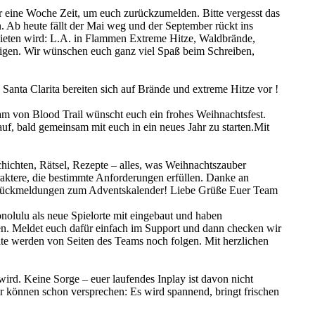
ihr eine Woche Zeit, um euch zurückzumelden. Bitte vergesst das
n. Ab heute fällt der Mai weg und der September rückt ins
 bieten wird: L.A. in Flammen Extreme Hitze, Waldbrände,
tigen. Wir wünschen euch ganz viel Spaß beim Schreiben,
Santa Clarita bereiten sich auf Brände und extreme Hitze vor !
eam von Blood Trail wünscht euch ein frohes Weihnachtsfest.
auf, bald gemeinsam mit euch in ein neues Jahr zu starten.Mit
ichten, Rätsel, Rezepte – alles, was Weihnachtszauber
aktere, die bestimmte Anforderungen erfüllen. Danke an
len Rückmeldungen zum Adventskalender! Liebe Grüße Euer Team
olulu als neue Spielorte mit eingebaut und haben
en. Meldet euch dafür einfach im Support und dann checken wir
lte werden von Seiten des Teams noch folgen. Mit herzlichen
d. Keine Sorge – euer laufendes Inplay ist davon nicht
ir können schon versprechen: Es wird spannend, bringt frischen