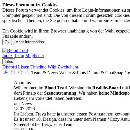
Dieses Forum nutzt Cookies
Dieses Forum verwendet Cookies, um Ihre Login-Informationen zu spei
Computer gespeichert sind; Die von diesem Forum gesetzten Cookies d
spezifischen Themen, die Sie gelesen haben und wann Sie zum letzten 
Ein Cookie wird in Ihrem Browser unabhängig von der Wahl gespeicher
Fußzeile ändern.
Index
Team
Mitglieder
Infos
Discord
Listen
Timeline
Wiki
Zweitchara
Team & News
Wetter & Plots
Datum & ChatSnap
Ge
About us
Willkommen im
Blood Trail
. Wir sind ein
Reallife-Board
mit 
dem Prinzip der
Szenentrennung
. Wir haben
keine Mindespo
Lebensjahr vollendet haben beitreten.
our News
18.07.2026
Ihr Lieben, Freya hatte ja unseren ersten Postmarathon gewonne
Es ist unser 10. Design, dass ihr unter dem Namen *Cozy Autum
Screenshot bei Lexy. Euer Team
11.07.2026