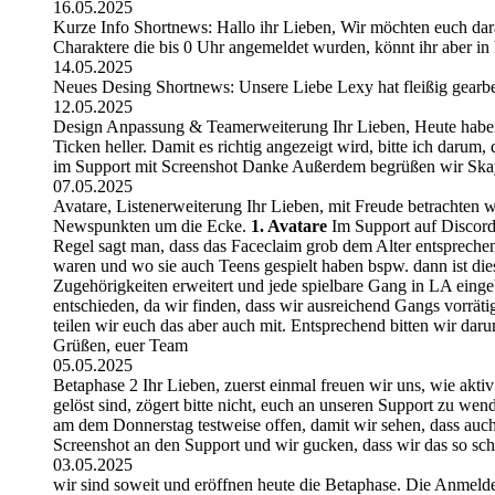
16.05.2025
Kurze Info Shortnews: Hallo ihr Lieben, Wir möchten euch da
Charaktere die bis 0 Uhr angemeldet wurden, könnt ihr aber in 
14.05.2025
Neues Desing Shortnews: Unsere Liebe Lexy hat fleißig gearbe
12.05.2025
Design Anpassung & Teamerweiterung Ihr Lieben, Heute haben w
Ticken heller. Damit es richtig angezeigt wird, bitte ich darum,
im Support mit Screenshot Danke Außerdem begrüßen wir Skay 
07.05.2025
Avatare, Listenerweiterung Ihr Lieben, mit Freude betrachten
Newspunkten um die Ecke.
1. Avatare
Im Support auf Discord 
Regel sagt man, dass das Faceclaim grob dem Alter entsprechen 
waren und wo sie auch Teens gespielt haben bspw. dann ist di
Zugehörigkeiten erweitert und jede spielbare Gang in LA eing
entschieden, da wir finden, dass wir ausreichend Gangs vorrät
teilen wir euch das aber auch mit. Entsprechend bitten wir dar
Grüßen, euer Team
05.05.2025
Betaphase 2 Ihr Lieben, zuerst einmal freuen wir uns, wie aktiv 
gelöst sind, zögert bitte nicht, euch an unseren Support zu w
am dem Donnerstag testweise offen, damit wir sehen, dass auch 
Screenshot an den Support und wir gucken, dass wir das so sch
03.05.2025
wir sind soweit und eröffnen heute die Betaphase. Die Anmelder