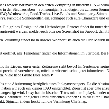
ist es soweit: Wir machen den ersten Zeitsprung in unserem L.A.-Forum! 
r in der Stadt ausleben – von sonnigen Strandtagen bis zu lauen Som
r BBQ-Wettbewerbe, Food-Trucks, Live-Bands und Strandparty-Stimmun
orys. Packt die Sonnenbrillen ein, schnappt euch eure Charaktere und
h. Ein grünes Design und ein Herbstdesign. Ersteres findet ihr unter
angezeigt werden, meldet euch bitte per Screenshot im Support, dami
n. Zukünftig findet ihr in unserer Wohnortliste auch die Orte Malibu
it eröffnet, alle Teilnehmer finden die Informationen im Startpost. Bei
lo ihr Lieben, unser erster Zeitsprung steht bevor! Im September spri
entsprechend vorzubereiten, möchten wir euch schon jetzt informieren.
ben. Viele liebe Grüße Euer Team ♥
abs eine Abstimmung bezüglich eines Inplaymessengers. Da die Abstim
nt, haben wir euch ein kleines FAQ eingerichtet. Zuerst ist aber bitte
htig angezeigt wird. Lexy hat ein bisschen Tetris mit dem Inplaykalende
eure Charaktere ihr eigenes Profil einrichten können? Um für euren Cha
nkt: Signatur ändern hockt nun die Verlinkung ChatSnap.