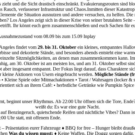
ieht und die Sicht drastisch einschränkt. Evakuierungsrouten sind bloc
aus Rauch, verlassener Infrastruktur und Chaos.Inmitten dieser Katas
lemente die Situation ausnutzen und andere versuchen, zu helfen. Die
n? Los Angeles zeigt sich in dieser Krise von seiner brutalsten Seite –
 betrifft. Ihr könnt euch gern zusammenschließen und euch Sachen für 
 Ausnahmezustand vom 08.09 bis zum 15.09 Inplay
 Angeles findet vom
29. bis 31. Oktober
ein kleines, entspanntes Hallow
bisse und dekorierte Stände, und besonders abends entsteht eine warm
einzelte Sitzmöglichkeiten, an denen man zusammenkommen kann. Im Hi
ruhig, am 30. Oktober ist am meisten los, und am 31. Oktober selbst si
ibt aber insgesamt entspannt. Der Fokus liegt darauf, dass Charaktere
r kleine Aktionen von Usern eingebracht werden.
Mögliche Stände (fr
• Kleine Spiele oder Mitmachaktionen • Tarot / Wahrsagen (locker & 
rientiert sich an ihrem Café: • herbstliche Getränke wie Pumpkin Spice
mt, beginnt unser Rhythmus. Ab 22:00 Uhr öffnen sich die Tore, Ende
weißt du: Es war eine gute Nacht.
 auf Benzingeruch, quietschende Reifen und nächtliche Vibes? Dann ist
:00 Uhr statt, mit offenem Ende.
– Präsentation eurer Fahrzeuge ♦ BBQ for free – Hunger bleibt drauße
ächen
Was du wissen musst:
♦ Keine Waffen. Die Doggz sorgen dafür, d