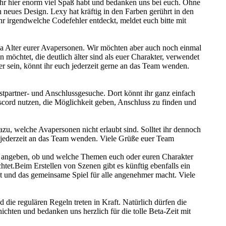
 ihr hier enorm viel Spaß habt und bedanken uns bei euch. Ohne
neues Design. Lexy hat kräftig in den Farben gerührt in den
r irgendwelche Codefehler entdeckt, meldet euch bitte mit
 Alter eurer Avapersonen. Wir möchten aber auch noch einmal
 möchtet, die deutlich älter sind als euer Charakter, verwendet
her sein, könnt ihr euch jederzeit gerne an das Team wenden.
stpartner- und Anschlussgesuche. Dort könnt ihr ganz einfach
scord nutzen, die Möglichkeit geben, Anschluss zu finden und
u, welche Avapersonen nicht erlaubt sind. Solltet ihr dennoch
uch jederzeit an das Team wenden. Viele Grüße euer Team
ei angeben, ob und welche Themen euch oder euren Charakter
chtet.Beim Erstellen von Szenen gibt es künftig ebenfalls ein
gt und das gemeinsame Spiel für alle angenehmer macht. Viele
d die regulären Regeln treten in Kraft. Natürlich dürfen die
ichten und bedanken uns herzlich für die tolle Beta-Zeit mit