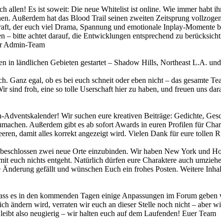
ch allen! Es ist soweit: Die neue Whitelist ist online. Wie immer habt 
önnen. Außerdem hat das Blood Trail seinen zweiten Zeitsprung vollzoge
n Kraft, der euch viel Drama, Spannung und emotionale Inplay-Momente
– bitte achtet darauf, die Entwicklungen entsprechend zu berücksich
uer Admin-Team
 in ländlichen Gebieten gestartet – Shadow Hills, Northeast L.A. und 
ch. Ganz egal, ob es bei euch schneit oder eben nicht – das gesamte T
 sind froh, eine so tolle Userschaft hier zu haben, und freuen uns dar
Adventskalender! Wir suchen eure kreativen Beiträge: Gedichte, Gesch
machen. Außerdem gibt es ab sofort Awards in euren Profilen für Char
leeren, damit alles korrekt angezeigt wird. Vielen Dank für eure tol
 beschlossen zwei neue Orte einzubinden. Wir haben New York und Hon
it euch nichts entgeht. Natürlich dürfen eure Charaktere auch umzieh
se Änderung gefällt und wünschen Euch ein frohes Posten. Weitere Inha
ass es in den kommenden Tagen einige Anpassungen im Forum geben wir
ch ändern wird, verraten wir euch an dieser Stelle noch nicht – aber w
leibt also neugierig – wir halten euch auf dem Laufenden! Euer Team