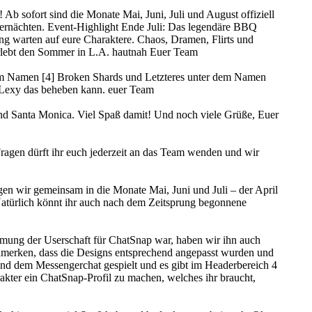
Ab sofort sind die Monate Mai, Juni, Juli und August offiziell
mernächten. Event-Highlight Ende Juli: Das legendäre BBQ
g warten auf eure Charaktere. Chaos, Dramen, Flirts und
 erlebt den Sommer in L.A. hautnah Euer Team
 dem Namen [4] Broken Shards und Letzteres unter dem Namen
t Lexy das beheben kann. euer Team
 und Santa Monica. Viel Spaß damit! Und noch viele Grüße, Euer
 Fragen dürft ihr euch jederzeit an das Team wenden und wir
ngen wir gemeinsam in die Monate Mai, Juni und Juli – der April
 Natürlich könnt ihr auch nach dem Zeitsprung begonnene
mung der Userschaft für ChatSnap war, haben wir ihn auch
 anzumerken, dass die Designs entsprechend angepasst wurden und
r und dem Messengerchat gespielt und es gibt im Headerbereich 4
rakter ein ChatSnap-Profil zu machen, welches ihr braucht,