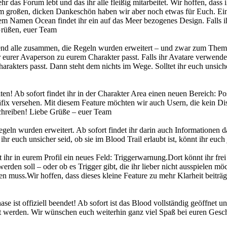
 das Forum lebt und das ihr alle fleißig mitarbeitet. Wir hoffen, dass
em großen, dicken Dankeschön haben wir aber noch etwas für Euch. Ein 
m Namen Ocean findet ihr ein auf das Meer bezogenes Design. Falls ih
 Grüßen, euer Team
nd alle zusammen, die Regeln wurden erweitert – und zwar zum Thema
er eurer Avaperson zu eurem Charakter passt. Falls ihr Avatare verwenden
harakters passt. Dann steht dem nichts im Wege. Solltet ihr euch unsic
n! Ab sofort findet ihr in der Charakter Area einen neuen Bereich: Po
äfix versehen. Mit diesem Feature möchten wir auch Usern, die kein Di
chreiben! Liebe Grüße – euer Team
n wurden erweitert. Ab sofort findet ihr darin auch Informationen daz
 ihr euch unsicher seid, ob sie im Blood Trail erlaubt ist, könnt ihr e
hr in eurem Profil ein neues Feld: Triggerwarnung.Dort könnt ihr fr
erden soll – oder ob es Trigger gibt, die ihr lieber nicht ausspielen mö
en muss.Wir hoffen, dass dieses kleine Feature zu mehr Klarheit beiträ
se ist offiziell beendet! Ab sofort ist das Blood vollständig geöffnet un
llt werden. Wir wünschen euch weiterhin ganz viel Spaß bei euren Gesch