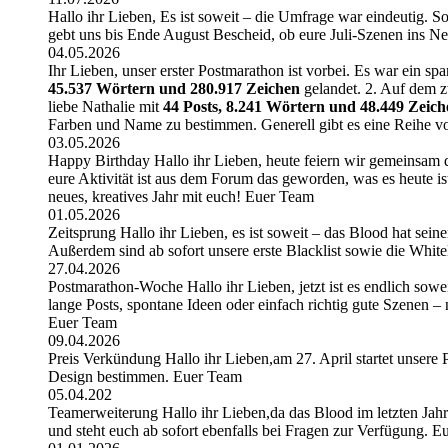
Hallo ihr Lieben, Es ist soweit – die Umfrage war eindeutig. So
gebt uns bis Ende August Bescheid, ob eure Juli-Szenen ins N
04.05.2026
Ihr Lieben, unser erster Postmarathon ist vorbei. Es war ein sp
45.537 Wörtern und 280.917 Zeichen
gelandet. 2. Auf dem zw
liebe Nathalie mit
44 Posts, 8.241 Wörtern und 48.449 Zeich
Farben und Name zu bestimmen. Generell gibt es eine Reihe vo
03.05.2026
Happy Birthday Hallo ihr Lieben, heute feiern wir gemeinsam de
eure Aktivität ist aus dem Forum das geworden, was es heute is
neues, kreatives Jahr mit euch! Euer Team
01.05.2026
Zeitsprung Hallo ihr Lieben, es ist soweit – das Blood hat sein
Außerdem sind ab sofort unsere erste Blacklist sowie die White
27.04.2026
Postmarathon-Woche Hallo ihr Lieben, jetzt ist es endlich sowei
lange Posts, spontane Ideen oder einfach richtig gute Szenen –
Euer Team
09.04.2026
Preis Verkündung Hallo ihr Lieben,am 27. April startet unser
Design bestimmen. Euer Team
05.04.202
Teamerweiterung Hallo ihr Lieben,da das Blood im letzten Jahr s
und steht euch ab sofort ebenfalls bei Fragen zur Verfügung. 