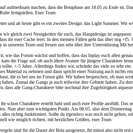
rauf aufmerksam machen, dass die Betaphase am 18.05 zu Ende ist. Da
Ruhe fertigstellen. Euer Team
itet und ab heute gibt es ein zweites Design: das Light Summer. Wir 
ir gleich zwei Neuigkeiten für euch, das Hauptdesign ist angepasst.
 dass ihr euer Cache leert. In den meisten Fällen geht das über strg +f5
in unserem Team und freuen uns sehr über ihre Unterstützung Mit he
 wir, wie das Forum wächst und hoffen, dass das Inplay euch allen gen
kam die Frage auf, ob auch ältere Avatare für jüngere Charaktere benu
sollte. +-5 Jahre. Allerdings finden wir, schränkt das viele zu sehr ei
eses Material zu nehmen und dann spricht einer Nutzung auch nichts en
ebaut, die es bei uns im Forum gibt. Wir haben besprochen, ob man we
ig haben. Zumal die Gangs ja auch teilweise ihre Gebiete haben. Zu de
um, dass alle Gang-Charaktere bitte nochmal ihre Zugehörigkeit anpasse
ihr schon Charaktere erstellt habt und auch eure Profile ausfüllt. Das s
enden. Nun aber zum wichtigsten Punkt. Am 08.05. also dem Donnerstag 
alles richtig funktioniert. Sollte da irgendwo was noch nicht gehen, od
nell wie möglich richten. mit herzlichen Grüßen, euer Team
egeln sind für die Dauer der Beta ausgesetzt, ihr müsst also nicht ers