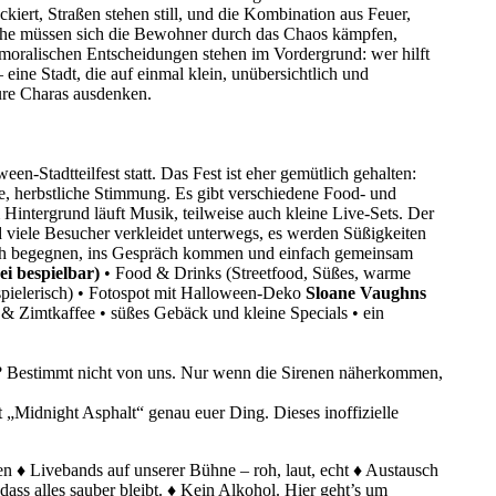
kiert, Straßen stehen still, und die Kombination aus Feuer,
trophe müssen sich die Bewohner durch das Chaos kämpfen,
 moralischen Entscheidungen stehen im Vordergrund: wer hilft
 eine Stadt, die auf einmal klein, unübersichtlich und
eure Charas ausdenken.
een-Stadtteilfest statt. Das Fest ist eher gemütlich gehalten:
e, herbstliche Stimmung. Es gibt verschiedene Food- und
ntergrund läuft Musik, teilweise auch kleine Live-Sets. Der
nd viele Besucher verkleidet unterwegs, es werden Süßigkeiten
 sich begegnen, ins Gespräch kommen und einfach gemeinsam
ei bespielbar)
• Food & Drinks (Streetfood, Süßes, warme
spielerisch) • Fotospot mit Halloween-Deko
Sloane Vaughns
 & Zimtkaffee • süßes Gebäck und kleine Specials • ein
? Bestimmt nicht von uns. Nur wenn die Sirenen näherkommen,
 „Midnight Asphalt“ genau euer Ding. Dieses inoffizielle
n ♦ Livebands auf unserer Bühne – roh, laut, echt ♦ Austausch
ass alles sauber bleibt. ♦ Kein Alkohol. Hier geht’s um