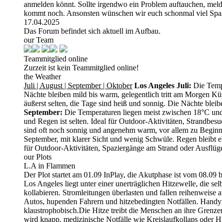
anmelden könnt. Sollte irgendwo ein Problem auftauchen, meld
kommt noch. Ansonsten wünschen wir euch schonmal viel Spaß
17.04.2025
Das Forum befindet sich aktuell im Aufbau.
our Team
Teammitglied online
Zurzeit ist kein Teammitglied online!
the Weather
Juli | August | September | Oktober
Los Angeles
Juli:
Die Tempe
Nächte bleiben mild bis warm, gelegentlich tritt am Morgen Küs
äußerst selten, die Tage sind heiß und sonnig. Die Nächte blei
September:
Die Temperaturen liegen meist zwischen 18°C und 
und Regen ist selten. Ideal für Outdoor-Aktivitäten, Strandb
sind oft noch sonnig und angenehm warm, vor allem zu Beginn d
September, mit klarer Sicht und wenig Schwüle. Regen bleibt ehe
für Outdoor-Aktivitäten, Spaziergänge am Strand oder Ausflüg
our Plots
L.A in Flammen
Der Plot startet am 01.09 InPlay, die Akutphase ist vom 08.09 
Los Angeles liegt unter einer unerträglichen Hitzewelle, die s
kollabieren. Stromleitungen überlasten und fallen reihenweise
Autos, hupenden Fahrern und hitzebedingten Notfällen. Handynet
klaustrophobisch.Die Hitze treibt die Menschen an ihre Grenze
wird knapp, medizinische Notfälle wie Kreislaufkollaps oder 