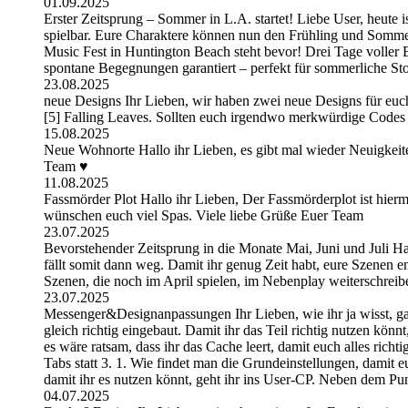
01.09.2025
Erster Zeitsprung – Sommer in L.A. startet! Liebe User, heute 
spielbar. Eure Charaktere können nun den Frühling und Somme
Music Fest in Huntington Beach steht bevor! Drei Tage volle
spontane Begegnungen garantiert – perfekt für sommerliche St
23.08.2025
neue Designs Ihr Lieben, wir haben zwei neue Designs für euc
[5] Falling Leaves. Sollten euch irgendwo merkwürdige Codes 
15.08.2025
Neue Wohnorte Hallo ihr Lieben, es gibt mal wieder Neuigkeite
Team ♥
11.08.2025
Fassmörder Plot Hallo ihr Lieben, Der Fassmörderplot ist hierm
wünschen euch viel Spas. Viele liebe Grüße Euer Team
23.07.2025
Bevorstehender Zeitsprung in die Monate Mai, Juni und Juli Hal
fällt somit dann weg. Damit ihr genug Zeit habt, eure Szenen 
Szenen, die noch im April spielen, im Nebenplay weiterschrei
23.07.2025
Messenger&Designanpassungen Ihr Lieben, wie ihr ja wisst, g
gleich richtig eingebaut. Damit ihr das Teil richtig nutzen kön
es wäre ratsam, dass ihr das Cache leert, damit euch alles ric
Tabs statt 3. 1. Wie findet man die Grundeinstellungen, damit 
damit ihr es nutzen könnt, geht ihr ins User-CP. Neben dem Pu
04.07.2025