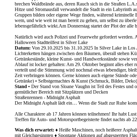
brechen Waldbrände aus, deren Rauch sich in die Straßen L.A.s z
Hitze und Stromausfall verwandelt die Stadt in ein Labyrinth 
Gruppen bilden oder eigene Wege finden, während kriminelle E
wem, und wie weit ist man bereit zu gehen, um selbst zu überlebe
lebensgefährlich wirkt.Am Donnerstag startet der Plot der alle
Natürlich wird auch Polizei und Feuerwehr gefordert werden.
Halloween Stadtteilfest in Silver Lake
Datum:
Von 29.10.2025 bis 31.10.2025 In Silver Lake in Los
Lichterketten hängen zwischen den Bäumen, überall stehen Kür
Getränkestände, kleine Kunst- und Handwerksstände sowie ver
Ablauf ist locker gehalten: Am 29. Oktober beginnt alles eher 
verteilt und die Stimmung wird nochmal etwas lebendiger, ble
Zeit verbringen können. Gerne können auch eigene Stände ode
Getränke) • Selbstgemachtes & Kunst (Schmuck, Bilder, Deko) 
Stand
• Der Stand von Sloane Vaughn ist Teil des Festes und o
gemütlicher Bereich mit Sitzplätzen und Decken
Straßenrennen - Midnight Asphalt
Der Midnight Asphalt lädt ein… Wenn die Stadt zur Ruhe kom
Alle Charaktere ab 17 Jahren können teilnehmen! Ihr habt Lust
Treffen für Auto- und Motorsportbegeisterte findet nachts ab 22
Was dich erwartet:
♦ Heiße Maschinen, noch heißerer Asphalt 
mit Gleichgesinnten ♦ Spontane Aktionen auf abgesperrten Fl