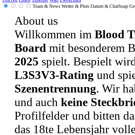
Discord
Listen
Timeline
Wiki
Zweitchara
Team & News
Wetter & Plots
Datum & ChatSnap
Ge
About us
Willkommen im
Blood T
Board
mit besonderem B
2025
spielt. Bespielt wir
L3S3V3-Rating
und spie
Szenentrennung
. Wir h
und auch
keine Steckbri
Profilfelder und bitten da
das 18te Lebensjahr volle